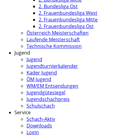
2. Bundesliga Ost
2. Frauenbundesliga West
2. Frauenbundesliga Mitte
2. Frauenbundesliga Ost
Österreich Meisterschaften
Laufende Meisterschaft
Technische Kommission
Jugend
Jugend
Jugendturnierkalender
Kader Jugend
ÖM Jugend
WM/EM Entsendungen
Jugendgütesiegel
Jugendschachpreis
Schulschach
Service
Schach-Aktiv
Downloads
Login