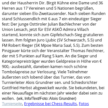
und der Hausherrin Dir. Birgit Kühne eine Dame und 36
Herren aus 17 Vereinen und 5 Nationen begrüßen,
darunter sieben Elo-Zweitausender. Nach sieben Runden
stand Schlussendlich mit 6 aus 7 ein eindeutiger Sieger
fest: Der junge Osttiroler Julian Bachlechner von der
Union Leisach, jetzt für ESV ASKÖ Admira Villach
startend, konnte sich zum Gipfelschach-Sieg gratulieren
lassen. Ihm folgten Juro Ljubic (SV Schwarzach, 5.5) und
FM Robert Rieger (SK Mpoe Maria Saal, 5.5). Zum besten
Pinzgauer kürte sich der Veranstalter Thomas Feichtner,
der mit 5 Punkten auf Rang 5 kam. An die Sieger und
Kategoriepreisträger wurden Geldpreise in Höhe von €
900,- ausbezahlt, daneben kamen noch schöne
Tombolapreise zur Verlosung. Viele Teilnehmer
äußersten sich lobend über das Turnier, das von
Turnierleiter Alois Grundner sen. und Schiedsrichter
Gottfried Herbst abgewickelt wurde. Sie bekundeten, bei
einer Neuauflage im nächsten Jahr wieder dabei sein zu
wollen.
(wk, Info/Text/Foto: Alois Grundner)
,
Ergebnisse bei Chess-Results
,
Fotos
Turnierseite