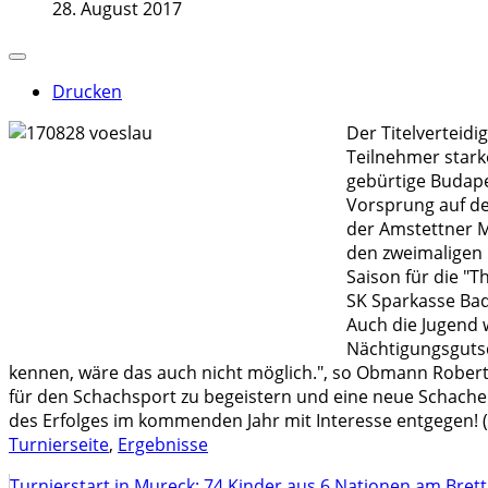
28. August 2017
Drucken
Der Titelverteidi
Teilnehmer starke
gebürtige Budape
Vorsprung auf de
der Amstettner Ma
den zweimaligen 
Saison für die "
SK Sparkasse Bad 
Auch die Jugend 
Nächtigungsgutsch
kennen, wäre das auch nicht möglich.", so Obmann Robert B
für den Schachsport zu begeistern und eine neue Schacheu
des Erfolges im kommenden Jahr mit Interesse entgegen! (
Turnierseite
,
Ergebnisse
Turnierstart in Mureck: 74 Kinder aus 6 Nationen am Bret