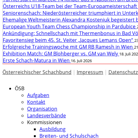
Österreichs U18-Team bei der Team-Europameisterschaft
Seniorenschach: Niederösterreicher triumphiert in Unte
Ehemalige Weltmeisterin Alexandra Kosteniuk begeistert 
European Youth Team Chess Championship in Pardubice
Ankündigung: Schnellschach mit Thermenbonus in Bad V
Favoritensieg beim 45. St. Veiter „Jacques Lemans Open“
23
Erfolgreiche Trainingswoche mit GM RB Ramesh in Wien
21
Exhibition Match: GM Blohberger vs. GM van Wely
18. Juli 20
Erste Schach-Matura in Wien
16. Juli 2026
Österreichischer Schachbund
|
Impressum
|
Datenschutz
ÖSB
Aufgaben
Kontakt
Organisation
Landesverbände
Kommissionen
Ausbildung
Breiten- und Schulschach