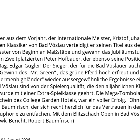
ger aus dem Vorjahr, der Internationale Meister, Kristof Ju
n Klassiker von Bad Vöslau verteidigt er seinen Titel aus 
ster von Beginn an Maßstäbe und gewann das Jubiläumsturni
n Zweitplatzierten Peter Hofbauer, der ebenso seine Posit
g. Edgar Gugler! Der Sieger, der für die Bad Vöslauer auch i
Gewinn des "Mr. Green" , das grüne Pferd hoch erfreut un
Thermenhighländer" wieder aussergewöhnliche Ergebnisse e
Vöslau sind von der Spielerqualität, die den alljährlichen K
wurde mit einer Extra-Spielklasse geehrt. Die Mega-Tombola 
ein des College Garden Hotels, war ein voller Erfolg. "Ohne
aumfrisch, der sich recht herzlich für das Vertrauen in de
phorie zu entfachen. Mit dem Blitzschach Open in Bad Vösla
wk, Bericht: Robert Baumfrisch)
t
04. August 2026