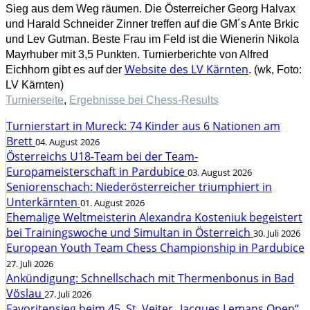
Sieg aus dem Weg räumen. Die Österreicher Georg Halvax
und Harald Schneider Zinner treffen auf die GM´s Ante Brkic
und Lev Gutman. Beste Frau im Feld ist die Wienerin Nikola
Mayrhuber mit 3,5 Punkten. Turnierberichte von Alfred
Website des LV Kärnten
Eichhorn gibt es auf der
. (wk, Foto:
LV Kärnten)
Turnierseite
,
Ergebnisse bei Chess-Results
Turnierstart in Mureck: 74 Kinder aus 6 Nationen am
Brett
04. August 2026
Österreichs U18-Team bei der Team-
Europameisterschaft in Pardubice
03. August 2026
Seniorenschach: Niederösterreicher triumphiert in
Unterkärnten
01. August 2026
Ehemalige Weltmeisterin Alexandra Kosteniuk begeistert
bei Trainingswoche und Simultan in Österreich
30. Juli 2026
European Youth Team Chess Championship in Pardubice
27. Juli 2026
Ankündigung: Schnellschach mit Thermenbonus in Bad
Vöslau
27. Juli 2026
Favoritensieg beim 45. St. Veiter „Jacques Lemans Open“