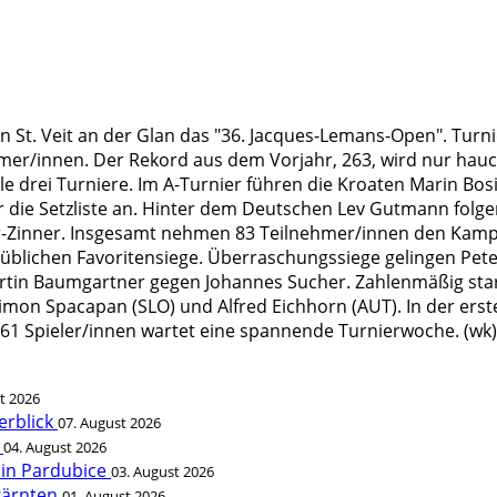
 St. Veit an der Glan das "36. Jacques-Lemans-Open". Turni
mer/innen. Der Rekord aus dem Vorjahr, 263, wird nur hauch
e drei Turniere. Im A-Turnier führen die Kroaten Marin Bosi
 die Setzliste an. Hinter dem Deutschen Lev Gutmann folge
-Zinner. Insgesamt nehmen 83 Teilnehmer/innen den Kampf 
üblichen Favoritensiege. Überraschungssiege gelingen Pete
tin Baumgartner gegen Johannes Sucher. Zahlenmäßig stark 
 Simon Spacapan (SLO) und Alfred Eichhorn (AUT). In der er
 261 Spieler/innen wartet eine spannende Turnierwoche. (wk)
t 2026
erblick
07. August 2026
t
04. August 2026
 in Pardubice
03. August 2026
rkärnten
01. August 2026