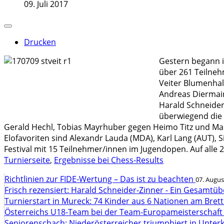
09. Juli 2017
Drucken
Gestern begann in
über 261 Teilneh
Veiter Blumenhall
Andreas Diermair
Harald Schneider
überwiegend die 
Gerald Hechl, Tobias Mayrhuber gegen Heimo Titz und Mar
Elofavoriten sind Alexandr Lauda (MDA), Karl Lang (AUT),
Festival mit 15 Teilnehmer/innen im Jugendopen. Auf alle
Turnierseite
,
Ergebnisse bei Chess-Results
Richtlinien zur FIDE-Wertung – Das ist zu beachten
07. Augus
Frisch rezensiert: Harald Schneider-Zinner - Ein Gesamtüb
Turnierstart in Mureck: 74 Kinder aus 6 Nationen am Bret
Österreichs U18-Team bei der Team-Europameisterschaft
Seniorenschach: Niederösterreicher triumphiert in Unte