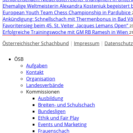
Ehemalige Weltmeisterin Alexandra Kosteniuk begeistert 
European Youth Team Chess Championship in Pardubice
Ankündigung: Schnellschach mit Thermenbonus in Bad V
Favoritensieg beim 45. St. Veiter „Jacques Lemans Open“
23
Erfolgreiche Trainingswoche mit GM RB Ramesh in Wien
21
Österreichischer Schachbund
|
Impressum
|
Datenschutz
ÖSB
Aufgaben
Kontakt
Organisation
Landesverbände
Kommissionen
Ausbildung
Breiten- und Schulschach
Bundesligen
Ethik und Fair Play
Events und Marketing
Frauenschach