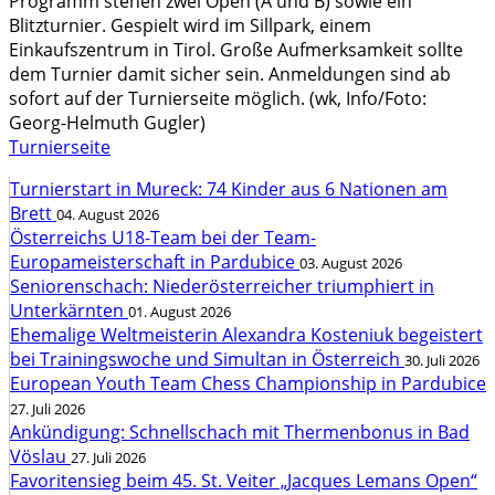
Programm stehen zwei Open (A und B) sowie ein
Blitzturnier. Gespielt wird im Sillpark, einem
Einkaufszentrum in Tirol. Große Aufmerksamkeit sollte
dem Turnier damit sicher sein. Anmeldungen sind ab
sofort auf der Turnierseite möglich. (wk, Info/Foto:
Georg-Helmuth Gugler)
Turnierseite
Turnierstart in Mureck: 74 Kinder aus 6 Nationen am
Brett
04. August 2026
Österreichs U18-Team bei der Team-
Europameisterschaft in Pardubice
03. August 2026
Seniorenschach: Niederösterreicher triumphiert in
Unterkärnten
01. August 2026
Ehemalige Weltmeisterin Alexandra Kosteniuk begeistert
bei Trainingswoche und Simultan in Österreich
30. Juli 2026
European Youth Team Chess Championship in Pardubice
27. Juli 2026
Ankündigung: Schnellschach mit Thermenbonus in Bad
Vöslau
27. Juli 2026
Favoritensieg beim 45. St. Veiter „Jacques Lemans Open“