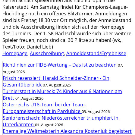
ziehen SchachspielerInnen aus halb Europa in die
Kaiserstadt. Am Samstag findet für Champions-League-
Flüchtlinge noch ein offenes Blitzturnier. Anmeldungen
sind bis Freitag 18.30 vor Ort möglich, der Anmeldestand
und die Ausschreibung finden sich auf der Homepage
des Turniers. Der 1. SK Bad Ischl würde sich über weitere
Spieler freuen, noch sind ca. 30 Plätze zu haben! (wk,
Text/Foto: Daniel Lieb)
Homepage
,
Ausschreibung
,
Anmeldestand/Ergebnisse
Richtlinien zur FIDE-Wertung – Das ist zu beachten
07.
August 2026
Frisch rezensiert: Harald Schneider-Zinner - Ein
Gesamtüberblick
07. August 2026
Turnierstart in Mureck: 74 Kinder aus 6 Nationen am
Brett
04. August 2026
Österreichs U18-Team bei der Team-
Europameisterschaft in Pardubice
03. August 2026
Seniorenschach: Niederösterreicher triumphiert in
Unterkärnten
01. August 2026
Ehemalige Weltmeisterin Alexandra Kosteniuk begeistert