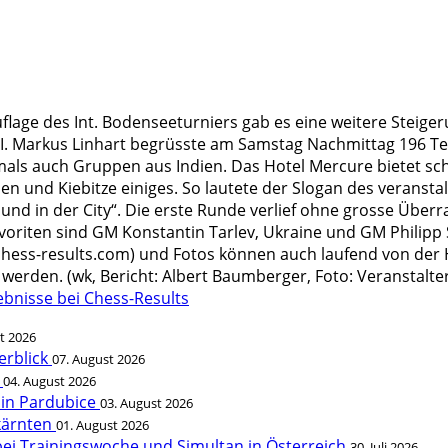
uflage des Int. Bodenseeturniers gab es eine weitere Steig
I. Markus Linhart begrüsste am Samstag Nachmittag 196 Te
mals auch Gruppen aus Indien. Das Hotel Mercure bietet sc
nen und Kiebitze einiges. So lautete der Slogan des veran
und in der City“. Die erste Runde verlief ohne grosse Übe
voriten sind GM Konstantin Tarlev, Ukraine und GM Philipp Sc
chess-results.com) und Fotos können auch laufend von de
werden. (wk, Bericht: Albert Baumberger, Foto: Veranstalte
ebnisse bei Chess-Results
t 2026
erblick
07. August 2026
t
04. August 2026
 in Pardubice
03. August 2026
rkärnten
01. August 2026
bei Trainingswoche und Simultan in Österreich
30. Juli 2026