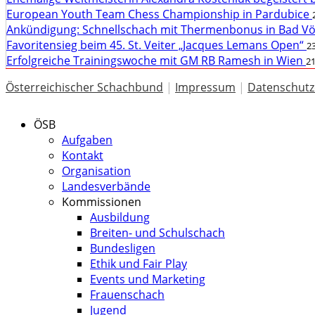
European Youth Team Chess Championship in Pardubice
Ankündigung: Schnellschach mit Thermenbonus in Bad V
Favoritensieg beim 45. St. Veiter „Jacques Lemans Open“
23
Erfolgreiche Trainingswoche mit GM RB Ramesh in Wien
21
Österreichischer Schachbund
|
Impressum
|
Datenschutz
ÖSB
Aufgaben
Kontakt
Organisation
Landesverbände
Kommissionen
Ausbildung
Breiten- und Schulschach
Bundesligen
Ethik und Fair Play
Events und Marketing
Frauenschach
Jugend