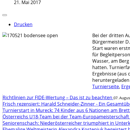
21. Mai 2017
Drucken
Bei der dritten A
Bürgermeister D.
Start waren erst
für Begleitperso
Wasser, am Berg 
hatten. Turnierfa
Ergebnisse (aus 
heruntergeladen 
Turnierseite
,
Erg
Richtlinien zur FIDE-Wertung – Das ist zu beachten
07. Augus
Frisch rezensiert: Harald Schneider-Zinner - Ein Gesamtüb
Turnierstart in Mureck: 74 Kinder aus 6 Nationen am Bret
Österreichs U18-Team bei der Team-Europameisterschaft
Seniorenschach: Niederösterreicher triumphiert in Unte
Ehemalige Weltmeisterin Alexandra Kosteniuk begeistert 