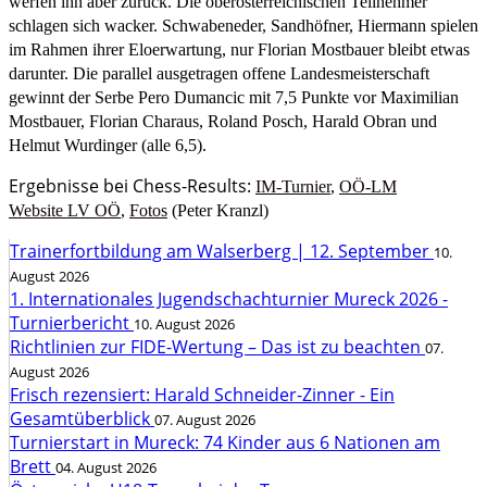
werfen ihn aber zurück. Die oberösterreichischen Teilnehmer
schlagen sich wacker. Schwabeneder, Sandhöfner, Hiermann spielen
im Rahmen ihrer Eloerwartung, nur Florian Mostbauer bleibt etwas
darunter. Die parallel ausgetragen offene Landesmeisterschaft
gewinnt der Serbe Pero Dumancic mit 7,5 Punkte vor Maximilian
Mostbauer, Florian Charaus, Roland Posch, Harald Obran und
Helmut Wurdinger (alle 6,5).
Ergebnisse bei Chess-Results:
IM-Turnier
,
OÖ-LM
Website LV OÖ
,
Fotos
(Peter Kranzl)
Trainerfortbildung am Walserberg | 12. September
10.
August 2026
1. Internationales Jugendschachturnier Mureck 2026 -
Turnierbericht
10. August 2026
Richtlinien zur FIDE-Wertung – Das ist zu beachten
07.
August 2026
Frisch rezensiert: Harald Schneider-Zinner - Ein
Gesamtüberblick
07. August 2026
Turnierstart in Mureck: 74 Kinder aus 6 Nationen am
Brett
04. August 2026