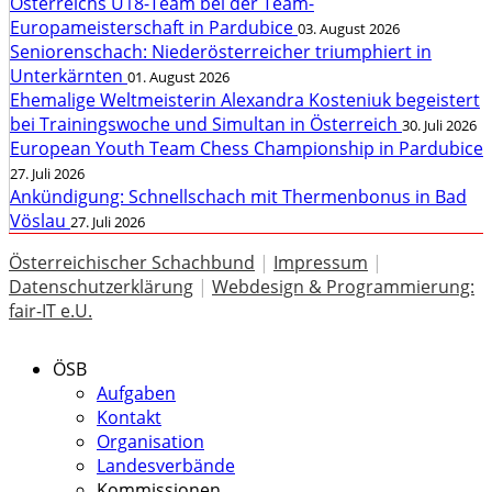
Österreichs U18-Team bei der Team-
Europameisterschaft in Pardubice
03. August 2026
Seniorenschach: Niederösterreicher triumphiert in
Unterkärnten
01. August 2026
Ehemalige Weltmeisterin Alexandra Kosteniuk begeistert
bei Trainingswoche und Simultan in Österreich
30. Juli 2026
European Youth Team Chess Championship in Pardubice
27. Juli 2026
Ankündigung: Schnellschach mit Thermenbonus in Bad
Vöslau
27. Juli 2026
Österreichischer Schachbund
|
Impressum
|
Datenschutzerklärung
|
Webdesign & Programmierung:
fair-IT e.U.
ÖSB
Aufgaben
Kontakt
Organisation
Landesverbände
Kommissionen