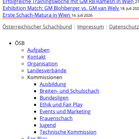
Erfolgreiche Trainingswoche mit GM RB Ramesh in Wien
21
Exhibition Match: GM Blohberger vs. GM van Wely
18. Juli 20
Erste Schach-Matura in Wien
16. Juli 2026
Österreichischer Schachbund
|
Impressum
|
Datenschutz
ÖSB
Aufgaben
Kontakt
Organisation
Landesverbände
Kommissionen
Ausbildung
Breiten- und Schulschach
Bundesligen
Ethik und Fair Play
Events und Marketing
Frauenschach
Jugend
Technische Kommission
Fair Play