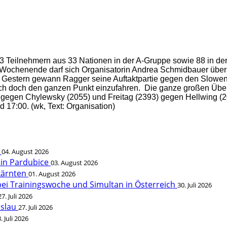
3 Teilnehmern aus 33 Nationen in der A-Gruppe sowie 88 in d
Wochenende darf sich Organisatorin Andrea Schmidbauer über 
it. Gestern gewann Ragger seine Auftaktpartie gegen den Slowene
eßlich doch den ganzen Punkt einzufahren. Die ganze großen Üb
gegen Chylewsky (2055) und Freitag (2393) gegen Hellwing (2
 17:00. (wk, Text: Organisation)
t
04. August 2026
 in Pardubice
03. August 2026
rkärnten
01. August 2026
bei Trainingswoche und Simultan in Österreich
30. Juli 2026
27. Juli 2026
öslau
27. Juli 2026
. Juli 2026