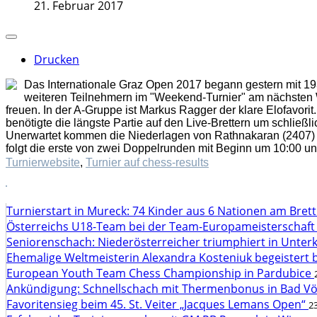
21. Februar 2017
Drucken
Das Internationale Graz Open 2017 begann gestern mit 19
weiteren Teilnehmern im "Weekend-Turnier" am nächsten 
freuen. In der A-Gruppe ist Markus Ragger der klare Elofavor
benötigte die längste Partie auf den Live-Brettern um schli
Unerwartet kommen die Niederlagen von Rathnakaran (2407) 
folgt die erste von zwei Doppelrunden mit Beginn um 10:00 und
Turnierwebsite
,
Turnier auf chess-results
Turnierstart in Mureck: 74 Kinder aus 6 Nationen am Bret
Österreichs U18-Team bei der Team-Europameisterschaft
Seniorenschach: Niederösterreicher triumphiert in Unte
Ehemalige Weltmeisterin Alexandra Kosteniuk begeistert 
European Youth Team Chess Championship in Pardubice
Ankündigung: Schnellschach mit Thermenbonus in Bad V
Favoritensieg beim 45. St. Veiter „Jacques Lemans Open“
23