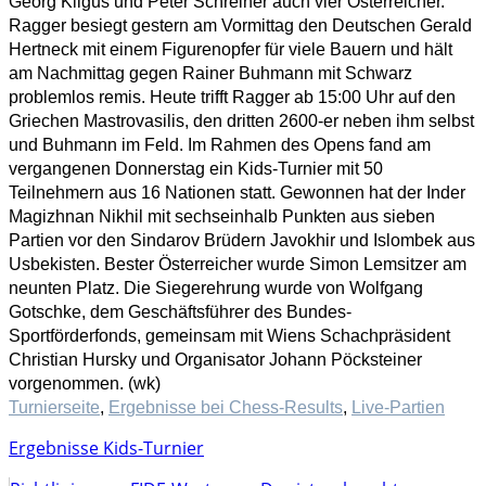
Georg Kilgus und Peter Schreiner auch vier Österreicher.
Ragger besiegt gestern am Vormittag den Deutschen Gerald
Hertneck mit einem Figurenopfer für viele Bauern und hält
am Nachmittag gegen Rainer Buhmann mit Schwarz
problemlos remis. Heute trifft Ragger ab 15:00 Uhr auf den
Griechen Mastrovasilis, den dritten 2600-er neben ihm selbst
und Buhmann im Feld. Im Rahmen des Opens fand am
vergangenen Donnerstag ein Kids-Turnier mit 50
Teilnehmern aus 16 Nationen statt. Gewonnen hat der Inder
Magizhnan Nikhil mit sechseinhalb Punkten aus sieben
Partien vor den Sindarov Brüdern Javokhir und Islombek aus
Usbekisten. Bester Österreicher wurde Simon Lemsitzer am
neunten Platz. Die Siegerehrung wurde von Wolfgang
Gotschke, dem Geschäftsführer des Bundes-
Sportförderfonds, gemeinsam mit Wiens Schachpräsident
Christian Hursky und Organisator Johann Pöcksteiner
vorgenommen. (wk)
Turnierseite
,
Ergebnisse bei Chess-Results
,
Live-Partien
Ergebnisse Kids-Turnier