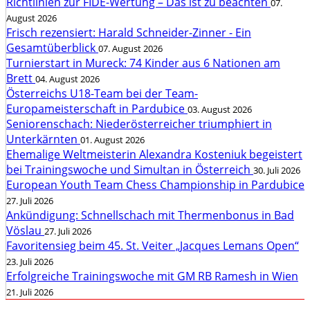
Richtlinien zur FIDE-Wertung – Das ist zu beachten
07.
August 2026
Frisch rezensiert: Harald Schneider-Zinner - Ein
Gesamtüberblick
07. August 2026
Turnierstart in Mureck: 74 Kinder aus 6 Nationen am
Brett
04. August 2026
Österreichs U18-Team bei der Team-
Europameisterschaft in Pardubice
03. August 2026
Seniorenschach: Niederösterreicher triumphiert in
Unterkärnten
01. August 2026
Ehemalige Weltmeisterin Alexandra Kosteniuk begeistert
bei Trainingswoche und Simultan in Österreich
30. Juli 2026
European Youth Team Chess Championship in Pardubice
27. Juli 2026
Ankündigung: Schnellschach mit Thermenbonus in Bad
Vöslau
27. Juli 2026
Favoritensieg beim 45. St. Veiter „Jacques Lemans Open“
23. Juli 2026
Erfolgreiche Trainingswoche mit GM RB Ramesh in Wien
21. Juli 2026