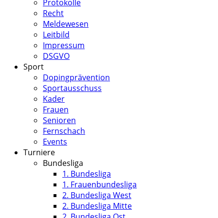
Protokolle
Recht
Meldewesen
Leitbild
Impressum
DSGVO
Sport
Dopingprävention
Sportausschuss
Kader
Frauen
Senioren
Fernschach
Events
Turniere
Bundesliga
1. Bundesliga
1. Frauenbundesliga
2. Bundesliga West
2. Bundesliga Mitte
2. Bundesliga Ost