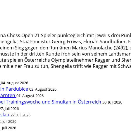
a Chess Open 21 Spieler punktegleich mit jeweils drei Punk
hengelia, Staatsmeister Georg Fröwis, Florian Sandhöfner, 
it einem Sieg gegen den Rumänen Marius Manolache (2492), 
 musste in der dritten Runde froh sein von seinem Landsman
te spielen Österreichs Olympiateilnehmer Ragger und Shen
mit einer Frau zu tun, Shengelia trifft wie Ragger mit Schw
t
04. August 2026
 in Pardubice
03. August 2026
rkärnten
01. August 2026
bei Trainingswoche und Simultan in Österreich
30. Juli 2026
27. Juli 2026
öslau
27. Juli 2026
. Juli 2026
. Juli 2026