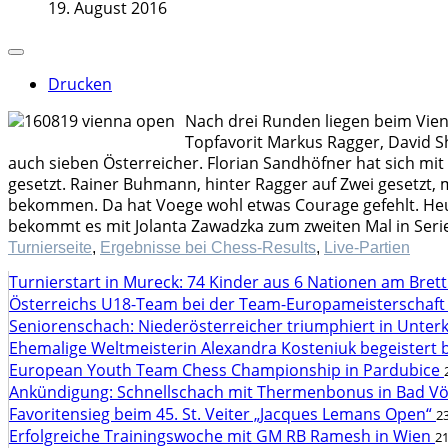
19. August 2016
Drucken
Nach drei Runden liegen beim Vienn
Topfavorit Markus Ragger, David S
auch sieben Österreicher. Florian Sandhöfner hat sich m
gesetzt. Rainer Buhmann, hinter Ragger auf Zwei gesetzt,
bekommen. Da hat Voege wohl etwas Courage gefehlt. Heu
bekommt es mit Jolanta Zawadzka zum zweiten Mal in Serie 
Turnierseite
,
Ergebnisse bei Chess-Results
,
Live-Partien
Turnierstart in Mureck: 74 Kinder aus 6 Nationen am Bret
Österreichs U18-Team bei der Team-Europameisterschaft
Seniorenschach: Niederösterreicher triumphiert in Unte
Ehemalige Weltmeisterin Alexandra Kosteniuk begeistert 
European Youth Team Chess Championship in Pardubice
Ankündigung: Schnellschach mit Thermenbonus in Bad V
Favoritensieg beim 45. St. Veiter „Jacques Lemans Open“
23
Erfolgreiche Trainingswoche mit GM RB Ramesh in Wien
21