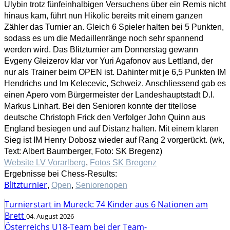
Ulybin trotz fünfeinhalbigen Versuchens über ein Remis nicht
hinaus kam, führt nun Hikolic bereits mit einem ganzen
Zähler das Turnier an. Gleich 6 Spieler halten bei 5 Punkten,
sodass es um die Medaillenränge noch sehr spannend
werden wird. Das Blitzturnier am Donnerstag gewann
Evgeny Gleizerov klar vor Yuri Agafonov aus Lettland, der
nur als Trainer beim OPEN ist. Dahinter mit je 6,5 Punkten IM
Hendrichs und Im Kelecevic, Schweiz. Anschliessend gab es
einen Apero vom Bürgermeister der Landeshauptstadt D.I.
Markus Linhart. Bei den Senioren konnte der titellose
deutsche Christoph Frick den Verfolger John Quinn aus
England besiegen und auf Distanz halten. Mit einem klaren
Sieg ist IM Henry Dobosz wieder auf Rang 2 vorgerückt. (wk,
Text: Albert Baumberger, Foto: SK Bregenz)
Website LV Vorarlberg
,
Fotos SK Bregenz
Ergebnisse bei Chess-Results:
Blitzturnier
,
Open
,
Seniorenopen
Turnierstart in Mureck: 74 Kinder aus 6 Nationen am
Brett
04. August 2026
Österreichs U18-Team bei der Team-