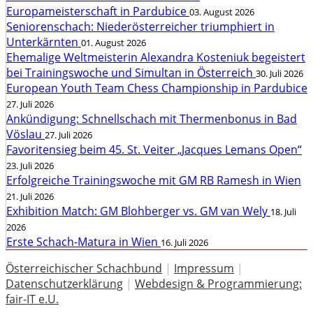
Europameisterschaft in Pardubice
03. August 2026
Seniorenschach: Niederösterreicher triumphiert in
Unterkärnten
01. August 2026
Ehemalige Weltmeisterin Alexandra Kosteniuk begeistert
bei Trainingswoche und Simultan in Österreich
30. Juli 2026
European Youth Team Chess Championship in Pardubice
27. Juli 2026
Ankündigung: Schnellschach mit Thermenbonus in Bad
Vöslau
27. Juli 2026
Favoritensieg beim 45. St. Veiter „Jacques Lemans Open“
23. Juli 2026
Erfolgreiche Trainingswoche mit GM RB Ramesh in Wien
21. Juli 2026
Exhibition Match: GM Blohberger vs. GM van Wely
18. Juli
2026
Erste Schach-Matura in Wien
16. Juli 2026
Österreichischer Schachbund
|
Impressum
|
Datenschutzerklärung
|
Webdesign & Programmierung:
fair-IT e.U.