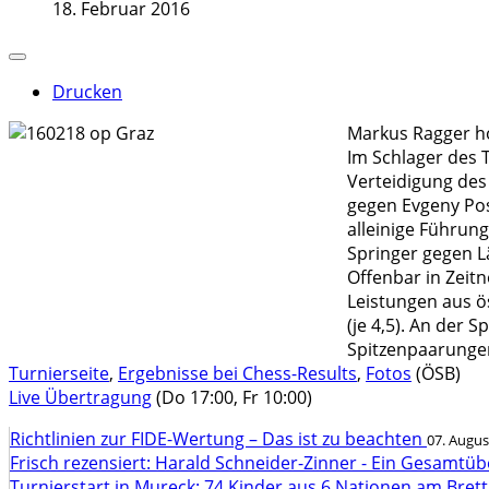
18. Februar 2016
Drucken
Markus Ragger ho
Im Schlager des T
Verteidigung des
gegen Evgeny Pos
alleinige Führun
Springer gegen Lä
Offenbar in Zeit
Leistungen aus ös
(je 4,5). An der 
Spitzenpaarungen
Turnierseite
,
Ergebnisse bei Chess-Results
,
Fotos
(ÖSB)
Live Übertragung
(Do 17:00, Fr 10:00)
Richtlinien zur FIDE-Wertung – Das ist zu beachten
07. Augus
Frisch rezensiert: Harald Schneider-Zinner - Ein Gesamtüb
Turnierstart in Mureck: 74 Kinder aus 6 Nationen am Bret