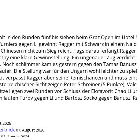
lt in den Runden fünf bis sieben beim Graz Open im Hotel N
urniers gegen Li gewinnt Ragger mit Schwarz in einem Najdo
 Chinesen nicht zum Sieg reicht. Tags darauf erlangt Ragge
tny eine klare Gewinnstellung. Ein ungenauer Zug verdirbt 
g. Noch schlimmer kam es gestern gegen den Tamas Banusz. E
ufer. Die Stellung war für den Ungarn wohl leichter zu spie
not verpasst Ragger aber seine Remischancen und muss eine
terreichischer Sicht zeigen Peter Schreiner (5 Punkte), Va
Spitze liegen zwei Runden vor Schluss der Elofavorit Chao L
 lauten Turov gegen Li und Bartosz Socko gegen Banusz. Rag
t 2026
erblick
07. August 2026
t
04. August 2026