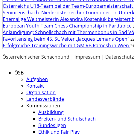
Österreichs U18-Team bei der Team-Europameisterschaft
Seniorenschach: Niederösterreicher triumphiert in Unte
Ehemalige Weltmeisterin Alexandra Kosteniuk begeistert 
European Youth Team Chess Championship in Pardubice
Ankündigung: Schnellschach mit Thermenbonus in Bad V
Favoritensieg beim 45. St. Veiter „Jacques Lemans Open“
23
Erfolgreiche Trainingswoche mit GM RB Ramesh in Wien
21
Österreichischer Schachbund
|
Impressum
|
Datenschutz
ÖSB
Aufgaben
Kontakt
Organisation
Landesverbände
Kommissionen
Ausbildung
Breiten- und Schulschach
Bundesligen
Ethik und Fair Play