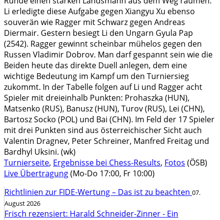
Runde einen starken Landsmann aus dem Weg räumen.
Li erledigte diese Aufgabe gegen Xiangyu Xu ebenso
souverän wie Ragger mit Schwarz gegen Andreas
Diermair. Gestern besiegt Li den Ungarn Gyula Pap
(2542). Ragger gewinnt scheinbar mühelos gegen den
Russen Vladimir Dobrov. Man darf gespannt sein wie die
Beiden heute das direkte Duell anlegen, dem eine
wichtige Bedeutung im Kampf um den Turniersieg
zukommt. In der Tabelle folgen auf Li und Ragger acht
Spieler mit dreieinhalb Punkten: Prohaszka (HUN),
Matsenko (RUS), Banusz (HUN), Turov (RUS), Lei (CHN),
Bartosz Socko (POL) und Bai (CHN). Im Feld der 17 Spieler
mit drei Punkten sind aus österreichischer Sicht auch
Valentin Dragnev, Peter Schreiner, Manfred Freitag und
Bardhyl Uksini. (wk)
Turnierseite
,
Ergebnisse bei Chess-Results
,
Fotos
(ÖSB)
Live Übertragung
(Mo-Do 17:00, Fr 10:00)
Richtlinien zur FIDE-Wertung – Das ist zu beachten
07.
August 2026
Frisch rezensiert: Harald Schneider-Zinner - Ein