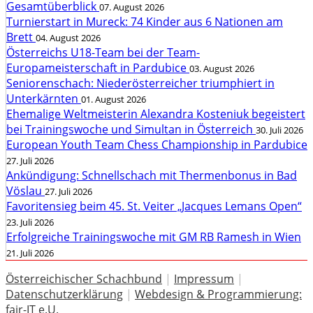
Gesamtüberblick
07. August 2026
Turnierstart in Mureck: 74 Kinder aus 6 Nationen am
Brett
04. August 2026
Österreichs U18-Team bei der Team-
Europameisterschaft in Pardubice
03. August 2026
Seniorenschach: Niederösterreicher triumphiert in
Unterkärnten
01. August 2026
Ehemalige Weltmeisterin Alexandra Kosteniuk begeistert
bei Trainingswoche und Simultan in Österreich
30. Juli 2026
European Youth Team Chess Championship in Pardubice
27. Juli 2026
Ankündigung: Schnellschach mit Thermenbonus in Bad
Vöslau
27. Juli 2026
Favoritensieg beim 45. St. Veiter „Jacques Lemans Open“
23. Juli 2026
Erfolgreiche Trainingswoche mit GM RB Ramesh in Wien
21. Juli 2026
Österreichischer Schachbund
|
Impressum
|
Datenschutzerklärung
|
Webdesign & Programmierung:
fair-IT e.U.