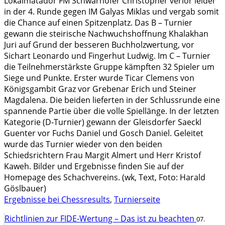
Lokalmatador FM Schwarhofer Christopher verlor leider
in der 4. Runde gegen IM Galyas Miklas und vergab somit
die Chance auf einen Spitzenplatz. Das B – Turnier
gewann die steirische Nachwuchshoffnung Khalakhan
Juri auf Grund der besseren Buchholzwertung, vor
Sichart Leonardo und Fingerhut Ludwig. Im C – Turnier
die Teilnehmerstärkste Gruppe kämpften 32 Spieler um
Siege und Punkte. Erster wurde Ticar Clemens von
Königsgambit Graz vor Grebenar Erich und Steiner
Magdalena. Die beiden lieferten in der Schlussrunde eine
spannende Partie über die volle Spiellänge. In der letzten
Kategorie (D-Turnier) gewann der Gleisdorfer Saeckl
Guenter vor Fuchs Daniel und Gosch Daniel. Geleitet
wurde das Turnier wieder von den beiden
Schiedsrichtern Frau Margit Almert und Herr Kristof
Kaweh. Bilder und Ergebnisse finden Sie auf der
Homepage des Schachvereins. (wk, Text, Foto: Harald
Göslbauer)
Ergebnisse bei Chessresults
,
Turnierseite
Richtlinien zur FIDE-Wertung – Das ist zu beachten
07.