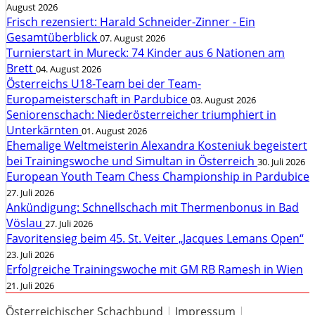
August 2026
Frisch rezensiert: Harald Schneider-Zinner - Ein
Gesamtüberblick
07. August 2026
Turnierstart in Mureck: 74 Kinder aus 6 Nationen am
Brett
04. August 2026
Österreichs U18-Team bei der Team-
Europameisterschaft in Pardubice
03. August 2026
Seniorenschach: Niederösterreicher triumphiert in
Unterkärnten
01. August 2026
Ehemalige Weltmeisterin Alexandra Kosteniuk begeistert
bei Trainingswoche und Simultan in Österreich
30. Juli 2026
European Youth Team Chess Championship in Pardubice
27. Juli 2026
Ankündigung: Schnellschach mit Thermenbonus in Bad
Vöslau
27. Juli 2026
Favoritensieg beim 45. St. Veiter „Jacques Lemans Open“
23. Juli 2026
Erfolgreiche Trainingswoche mit GM RB Ramesh in Wien
21. Juli 2026
Österreichischer Schachbund
|
Impressum
|