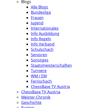
Blogs
Alle Blogs
Bundesliga
Frauen
Jugend
Internationales
Info Ausbildung
Info Regeln
Info Verband
Schulschach
Senioren
Sonstiges
Staatsmeisterschaften
Turniere
WM / EM
Fernschach
ChessBase TV Austria
ChessBase TV Austria
Meister-Chronik
Geschichte
Partien