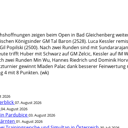
shoffnungen zeigen beim Open in Bad Gleichenberg weiter i
sischen Königsinder GM Tal Baron (2528). Luca Kessler remi
l Popilski (2500). Nach zwei Runden sind mit Sundararajan,
eute trifft Huber mit Schwarz auf GM Zelcic, Kessler auf I
ch zwei Runden Min Wu, Hannes Riedrich und Dominik Horva
itzturnier gewinnt Mladen Palac dank besserer Feinwertung 
g 4 mit 8 Punkten. (wk)
t 2026
erblick
07. August 2026
t
04. August 2026
 in Pardubice
03. August 2026
rkärnten
01. August 2026
bei Trainingswoche und Simultan in Österreich
30. Juli 2026