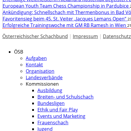
European Youth Team Chess Championship in Pardubice
Ankündigung: Schnellschach mit Thermenbonus in Bad V
Favoritensieg beim 45. St. Veiter „Jacques Lemans Open“
23
Erfolgreiche Trainingswoche mit GM RB Ramesh in Wien
21
Österreichischer Schachbund
|
Impressum
|
Datenschutz
ÖSB
Aufgaben
Kontakt
Organisation
Landesverbände
Kommissionen
Ausbildung
Breiten- und Schulschach
Bundesligen
Ethik und Fair Play
Events und Marketing
Frauenschach
Jugend