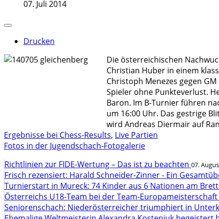
07. Juli 2014
Drucken
Die österreichischen Nachwuch
Christian Huber in einem klas
Christoph Menezes gegen GM Gi
Spieler ohne Punkteverlust. H
Baron. Im B-Turnier führen na
um 16:00 Uhr. Das gestrige Bl
wird Andreas Diermair auf Ran
Ergebnisse bei Chess-Results
,
Live Partien
Fotos in der Jugendschach-Fotogalerie
Richtlinien zur FIDE-Wertung – Das ist zu beachten
07. Augus
Frisch rezensiert: Harald Schneider-Zinner - Ein Gesamtüb
Turnierstart in Mureck: 74 Kinder aus 6 Nationen am Bret
Österreichs U18-Team bei der Team-Europameisterschaft
Seniorenschach: Niederösterreicher triumphiert in Unte
Ehemalige Weltmeisterin Alexandra Kosteniuk begeistert 