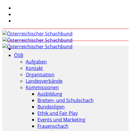
ÖSB
Aufgaben
Kontakt
Organisation
Landesverbände
Kommissionen
Ausbildung
Breiten- und Schulschach
Bundesligen
Ethik und Fair Play
Events und Marketing
Frauenschach