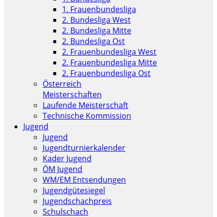
1. Frauenbundesliga
2. Bundesliga West
2. Bundesliga Mitte
2. Bundesliga Ost
2. Frauenbundesliga West
2. Frauenbundesliga Mitte
2. Frauenbundesliga Ost
Österreich
Meisterschaften
Laufende Meisterschaft
Technische Kommission
Jugend
Jugend
Jugendturnierkalender
Kader Jugend
ÖM Jugend
WM/EM Entsendungen
Jugendgütesiegel
Jugendschachpreis
Schulschach