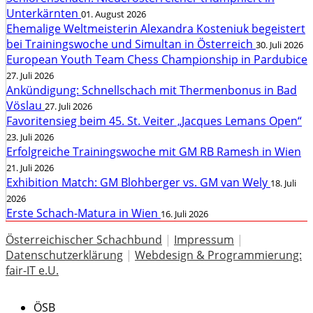
Unterkärnten
01. August 2026
Ehemalige Weltmeisterin Alexandra Kosteniuk begeistert
bei Trainingswoche und Simultan in Österreich
30. Juli 2026
European Youth Team Chess Championship in Pardubice
27. Juli 2026
Ankündigung: Schnellschach mit Thermenbonus in Bad
Vöslau
27. Juli 2026
Favoritensieg beim 45. St. Veiter „Jacques Lemans Open“
23. Juli 2026
Erfolgreiche Trainingswoche mit GM RB Ramesh in Wien
21. Juli 2026
Exhibition Match: GM Blohberger vs. GM van Wely
18. Juli
2026
Erste Schach-Matura in Wien
16. Juli 2026
Österreichischer Schachbund
|
Impressum
|
Datenschutzerklärung
|
Webdesign & Programmierung:
fair-IT e.U.
ÖSB