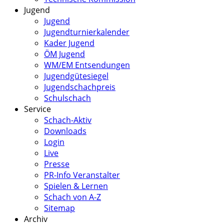
Jugend
Jugend
Jugendturnierkalender
Kader Jugend
ÖM Jugend
WM/EM Entsendungen
Jugendgütesiegel
Jugendschachpreis
Schulschach
Service
Schach-Aktiv
Downloads
Login
Live
Presse
PR-Info Veranstalter
Spielen & Lernen
Schach von A-Z
Sitemap
Archiv