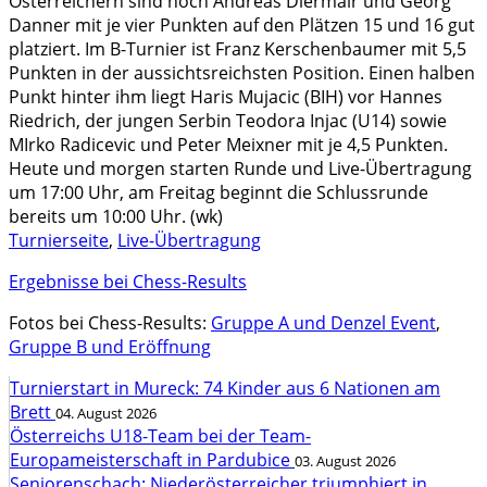
Österreichern sind noch Andreas Diermair und Georg
Danner mit je vier Punkten auf den Plätzen 15 und 16 gut
platziert. Im B-Turnier ist Franz Kerschenbaumer mit 5,5
Punkten in der aussichtsreichsten Position. Einen halben
Punkt hinter ihm liegt Haris Mujacic (BIH) vor Hannes
Riedrich, der jungen Serbin Teodora Injac (U14) sowie
MIrko Radicevic und Peter Meixner mit je 4,5 Punkten.
Heute und morgen starten Runde und Live-Übertragung
um 17:00 Uhr, am Freitag beginnt die Schlussrunde
bereits um 10:00 Uhr. (wk)
Turnierseite
,
Live-Übertragung
Ergebnisse bei Chess-Results
Fotos bei Chess-Results:
Gruppe A und Denzel Event
,
Gruppe B und Eröffnung
Turnierstart in Mureck: 74 Kinder aus 6 Nationen am
Brett
04. August 2026
Österreichs U18-Team bei der Team-
Europameisterschaft in Pardubice
03. August 2026
Seniorenschach: Niederösterreicher triumphiert in