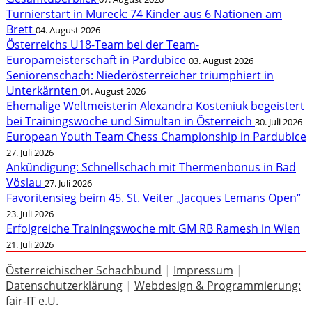
Turnierstart in Mureck: 74 Kinder aus 6 Nationen am
Brett
04. August 2026
Österreichs U18-Team bei der Team-
Europameisterschaft in Pardubice
03. August 2026
Seniorenschach: Niederösterreicher triumphiert in
Unterkärnten
01. August 2026
Ehemalige Weltmeisterin Alexandra Kosteniuk begeistert
bei Trainingswoche und Simultan in Österreich
30. Juli 2026
European Youth Team Chess Championship in Pardubice
27. Juli 2026
Ankündigung: Schnellschach mit Thermenbonus in Bad
Vöslau
27. Juli 2026
Favoritensieg beim 45. St. Veiter „Jacques Lemans Open“
23. Juli 2026
Erfolgreiche Trainingswoche mit GM RB Ramesh in Wien
21. Juli 2026
Österreichischer Schachbund
|
Impressum
|
Datenschutzerklärung
|
Webdesign & Programmierung:
fair-IT e.U.