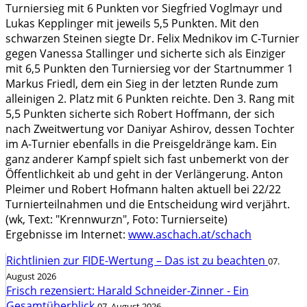
Turniersieg mit 6 Punkten vor Siegfried Voglmayr und
Lukas Kepplinger mit jeweils 5,5 Punkten. Mit den
schwarzen Steinen siegte Dr. Felix Mednikov im C-Turnier
gegen Vanessa Stallinger und sicherte sich als Einziger
mit 6,5 Punkten den Turniersieg vor der Startnummer 1
Markus Friedl, dem ein Sieg in der letzten Runde zum
alleinigen 2. Platz mit 6 Punkten reichte. Den 3. Rang mit
5,5 Punkten sicherte sich Robert Hoffmann, der sich
nach Zweitwertung vor Daniyar Ashirov, dessen Tochter
im A-Turnier ebenfalls in die Preisgeldränge kam. Ein
ganz anderer Kampf spielt sich fast unbemerkt von der
Öffentlichkeit ab und geht in der Verlängerung. Anton
Pleimer und Robert Hofmann halten aktuell bei 22/22
Turnierteilnahmen und die Entscheidung wird verjährt.
(wk, Text: "Krennwurzn", Foto: Turnierseite)
Ergebnisse im Internet:
www.aschach.at/schach
Richtlinien zur FIDE-Wertung – Das ist zu beachten
07.
August 2026
Frisch rezensiert: Harald Schneider-Zinner - Ein
Gesamtüberblick
07. August 2026