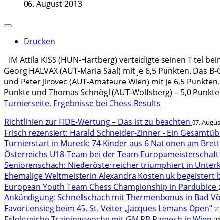
06. August 2013
Drucken
IM Attila KISS (HUN-Hartberg) verteidigte seinen Titel b
Georg HALVAX (AUT-Maria Saal) mit je 6,5 Punkten. Das B-
und Peter Jirovec (AUT-Amateure Wien) mit je 6,5 Punkten
Punkte und Thomas Schnögl (AUT-Wolfsberg) – 5,0 Punkte. (
Turnierseite
,
Ergebnisse bei Chess-Results
Richtlinien zur FIDE-Wertung – Das ist zu beachten
07. Augus
Frisch rezensiert: Harald Schneider-Zinner - Ein Gesamtüb
Turnierstart in Mureck: 74 Kinder aus 6 Nationen am Bret
Österreichs U18-Team bei der Team-Europameisterschaft
Seniorenschach: Niederösterreicher triumphiert in Unte
Ehemalige Weltmeisterin Alexandra Kosteniuk begeistert 
European Youth Team Chess Championship in Pardubice
Ankündigung: Schnellschach mit Thermenbonus in Bad V
Favoritensieg beim 45. St. Veiter „Jacques Lemans Open“
23
Erfolgreiche Trainingswoche mit GM RB Ramesh in Wien
21