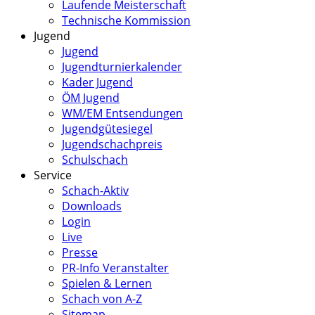
Laufende Meisterschaft
Technische Kommission
Jugend
Jugend
Jugendturnierkalender
Kader Jugend
ÖM Jugend
WM/EM Entsendungen
Jugendgütesiegel
Jugendschachpreis
Schulschach
Service
Schach-Aktiv
Downloads
Login
Live
Presse
PR-Info Veranstalter
Spielen & Lernen
Schach von A-Z
Sitemap