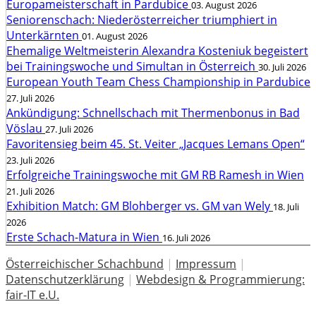
Europameisterschaft in Pardubice
03. August 2026
Seniorenschach: Niederösterreicher triumphiert in
Unterkärnten
01. August 2026
Ehemalige Weltmeisterin Alexandra Kosteniuk begeistert
bei Trainingswoche und Simultan in Österreich
30. Juli 2026
European Youth Team Chess Championship in Pardubice
27. Juli 2026
Ankündigung: Schnellschach mit Thermenbonus in Bad
Vöslau
27. Juli 2026
Favoritensieg beim 45. St. Veiter „Jacques Lemans Open“
23. Juli 2026
Erfolgreiche Trainingswoche mit GM RB Ramesh in Wien
21. Juli 2026
Exhibition Match: GM Blohberger vs. GM van Wely
18. Juli
2026
Erste Schach-Matura in Wien
16. Juli 2026
Österreichischer Schachbund
|
Impressum
|
Datenschutzerklärung
|
Webdesign & Programmierung:
fair-IT e.U.