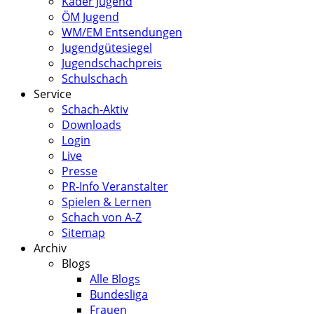
Kader Jugend
ÖM Jugend
WM/EM Entsendungen
Jugendgütesiegel
Jugendschachpreis
Schulschach
Service
Schach-Aktiv
Downloads
Login
Live
Presse
PR-Info Veranstalter
Spielen & Lernen
Schach von A-Z
Sitemap
Archiv
Blogs
Alle Blogs
Bundesliga
Frauen