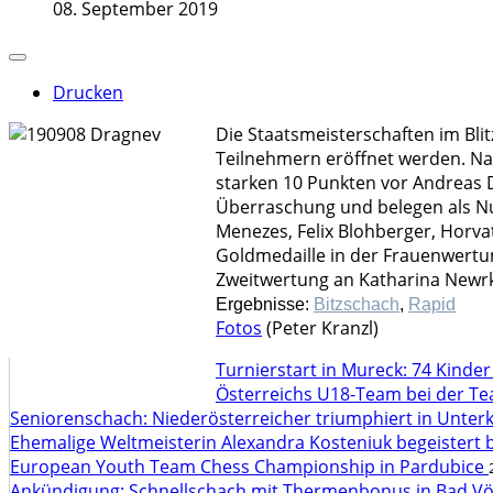
08. September 2019
Drucken
Die Staatsmeisterschaften im Bli
Teilnehmern eröffnet werden. Na
starken 10 Punkten vor Andreas Di
Überraschung und belegen als Num
Menezes, Felix Blohberger, Horvat
Goldmedaille in der Frauenwertun
Zweitwertung an Katharina Newrkla
Ergebnisse:
Bitzschach
,
Rapid
Fotos
(Peter Kranzl)
Turnierstart in Mureck: 74 Kinde
Österreichs U18-Team bei der T
Seniorenschach: Niederösterreicher triumphiert in Unte
Ehemalige Weltmeisterin Alexandra Kosteniuk begeistert 
European Youth Team Chess Championship in Pardubice
Ankündigung: Schnellschach mit Thermenbonus in Bad V