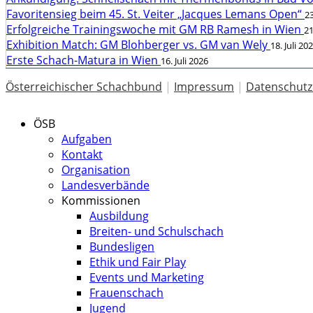
Favoritensieg beim 45. St. Veiter „Jacques Lemans Open“
23
Erfolgreiche Trainingswoche mit GM RB Ramesh in Wien
21
Exhibition Match: GM Blohberger vs. GM van Wely
18. Juli 20
Erste Schach-Matura in Wien
16. Juli 2026
Österreichischer Schachbund
|
Impressum
|
Datenschutz
ÖSB
Aufgaben
Kontakt
Organisation
Landesverbände
Kommissionen
Ausbildung
Breiten- und Schulschach
Bundesligen
Ethik und Fair Play
Events und Marketing
Frauenschach
Jugend