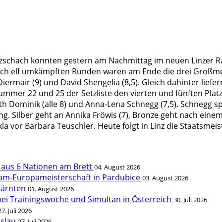
tzschach konnten gestern am Nachmittag im neuen Linzer R
ch elf umkämpften Runden waren am Ende die drei Großmeis
ermair (9) und David Shengelia (8,5). Gleich dahinter liefe
mer 22 und 25 der Setzliste den vierten und fünften Platz. 
h Dominik (alle 8) und Anna-Lena Schnegg (7,5). Schnegg sp
g. Silber geht an Annika Fröwis (7), Bronze geht nach eine
 vor Barbara Teuschler. Heute folgt in Linz die Staatsmeis
r aus 6 Nationen am Brett
04. August 2026
eam-Europameisterschaft in Pardubice
03. August 2026
rkärnten
01. August 2026
bei Trainingswoche und Simultan in Österreich
30. Juli 2026
27. Juli 2026
öslau
27. Juli 2026