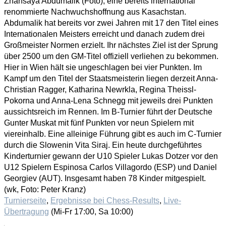
Zhansaya Abdumalik (Foto), eine bereits international
renommierte Nachwuchshoffnung aus Kasachstan.
Abdumalik hat bereits vor zwei Jahren mit 17 den Titel eines
Internationalen Meisters erreicht und danach zudem drei
Großmeister Normen erzielt. Ihr nächstes Ziel ist der Sprung
über 2500 um den GM-Titel offiziell verliehen zu bekommen.
Hier in Wien hält sie ungeschlagen bei vier Punkten. Im
Kampf um den Titel der Staatsmeisterin liegen derzeit Anna-
Christian Ragger, Katharina Newrkla, Regina Theissl-
Pokorna und Anna-Lena Schnegg mit jeweils drei Punkten
aussichtsreich im Rennen. Im B-Turnier führt der Deutsche
Gunter Muskat mit fünf Punkten vor neun Spielern mit
viereinhalb. Eine alleinige Führung gibt es auch im C-Turnier
durch die Slowenin Vita Siraj. Ein heute durchgeführtes
Kinderturnier gewann der U10 Spieler Lukas Dotzer vor den
U12 Spielern Espinosa Carlos Villagordo (ESP) und Daniel
Georgiev (AUT). Insgesamt haben 78 Kinder mitgespielt.
(wk, Foto: Peter Kranz)
Turnierseite
,
Ergebnisse bei Chess-Results
,
Live-
Übertragung
(Mi-Fr 17:00, Sa 10:00)