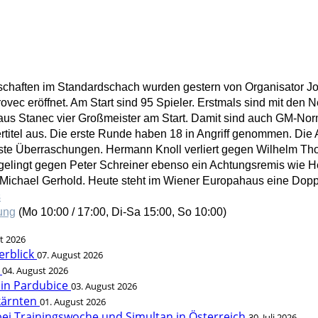
schaften im Standardschach wurden gestern von Organisator Jo
rovec eröffnet. Am Start sind 95 Spieler. Erstmals sind mit de
aus Stanec vier Großmeister am Start. Damit sind auch GM-Norm
ertitel aus. Die erste Runde haben 18 in Angriff genommen. Die
rste Überraschungen. Hermann Knoll verliert gegen Wilhelm T
gelingt gegen Peter Schreiner ebenso ein Achtungsremis wie 
Michael Gerhold. Heute steht im Wiener Europahaus eine Dop
s
ung
(Mo 10:00 / 17:00, Di-Sa 15:00, So 10:00)
t 2026
erblick
07. August 2026
t
04. August 2026
 in Pardubice
03. August 2026
rkärnten
01. August 2026
bei Trainingswoche und Simultan in Österreich
30. Juli 2026