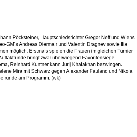
hann Pöcksteiner, Hauptschiedsrichter Gregor Neff und Wiens
n Neo-GM´s Andreas Diermair und Valentin Dragnev sowie Ilia
en möglich. Erstmals spielen die Frauen im gleichen Turnier
 Auftaktrunde bringt zwar überwiegend Favoritensiege,
homa, Reinhard Kuntner kann Jurij Khalakhan bezwingen.
Helene Mira mit Schwarz gegen Alexander Fauland und Nikola
pelrunde am Programm. (wk)