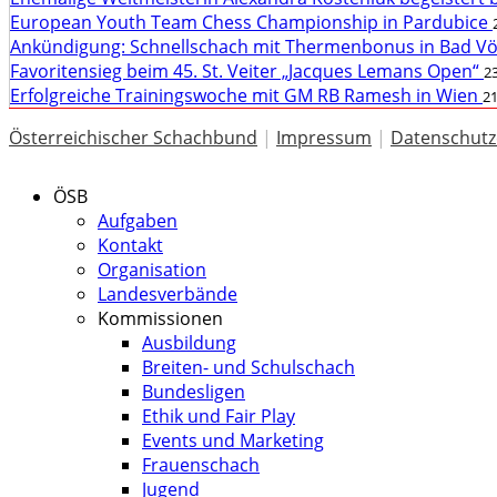
European Youth Team Chess Championship in Pardubice
Ankündigung: Schnellschach mit Thermenbonus in Bad V
Favoritensieg beim 45. St. Veiter „Jacques Lemans Open“
23
Erfolgreiche Trainingswoche mit GM RB Ramesh in Wien
21
Österreichischer Schachbund
|
Impressum
|
Datenschutz
ÖSB
Aufgaben
Kontakt
Organisation
Landesverbände
Kommissionen
Ausbildung
Breiten- und Schulschach
Bundesligen
Ethik und Fair Play
Events und Marketing
Frauenschach
Jugend