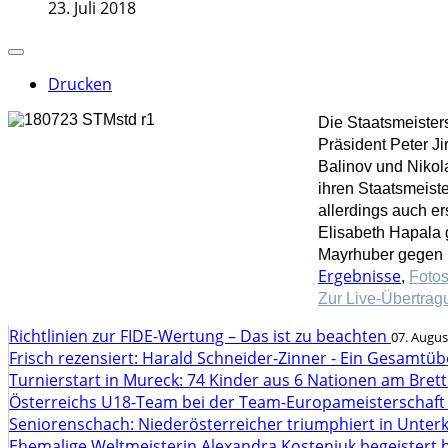
23. Juli 2018
Drucken
Die Staatsmeister
Präsident Peter Ji
Balinov und Nikol
ihren Staatsmeist
allerdings auch e
Elisabeth Hapala 
Mayrhuber gegen 
Ergebnisse
,
Foto
Zur Live-Übertrag
Richtlinien zur FIDE-Wertung – Das ist zu beachten
07. Augus
Frisch rezensiert: Harald Schneider-Zinner - Ein Gesamtüb
Turnierstart in Mureck: 74 Kinder aus 6 Nationen am Bret
Österreichs U18-Team bei der Team-Europameisterschaft
Seniorenschach: Niederösterreicher triumphiert in Unte
Ehemalige Weltmeisterin Alexandra Kosteniuk begeistert 