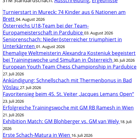
STM Standardschach:
Ausschreibung
,
Ergebnisse
Turnierstart in Mureck: 74 Kinder aus 6 Nationen am
Brett
04. August 2026
Österreichs U18-Team bei der Team-
Europameisterschaft in Pardubice
03. August 2026
Seniorenschach: Niederösterreicher triumphiert in
Unterkärnten
01. August 2026
Ehemalige Weltmeisterin Alexandra Kosteniuk begeistert
bei Trainingswoche und Simultan in Österreich
30. Juli 2026
European Youth Team Chess Championship in Pardubice
27. Juli 2026
Ankündigung: Schnellschach mit Thermenbonus in Bad
Vöslau
27. Juli 2026
Favoritensieg beim 45. St. Veiter „Jacques Lemans Open“
23. Juli 2026
Erfolgreiche Trainingswoche mit GM RB Ramesh in Wien
21. Juli 2026
Exhibition Match: GM Blohberger vs. GM van Wely
18. Juli
2026
Erste Schach-Matura in Wien
16. Juli 2026