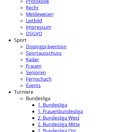
Protokolle
Recht
Meldewesen
Leitbild
Impressum
DSGVO
Sport
Dopingprävention
Sportausschuss
Kader
Frauen
Senioren
Fernschach
Events
Turniere
Bundesliga
1. Bundesliga
1. Frauenbundesliga
2. Bundesliga West
2. Bundesliga Mitte
2. Bundesliga Ost