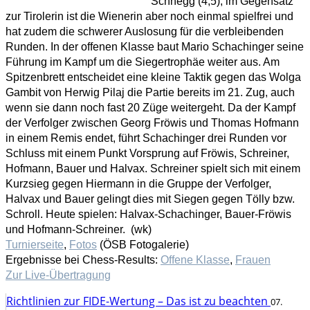
Schnegg (4,5), im Gegensatz
zur Tirolerin ist die Wienerin aber noch einmal spielfrei und
hat zudem die schwerer Auslosung für die verbleibenden
Runden. In der offenen Klasse baut Mario Schachinger seine
Führung im Kampf um die Siegertrophäe weiter aus. Am
Spitzenbrett entscheidet eine kleine Taktik gegen das Wolga
Gambit von Herwig Pilaj die Partie bereits im 21. Zug, auch
wenn sie dann noch fast 20 Züge weitergeht. Da der Kampf
der Verfolger zwischen Georg Fröwis und Thomas Hofmann
in einem Remis endet, führt Schachinger drei Runden vor
Schluss mit einem Punkt Vorsprung auf Fröwis, Schreiner,
Hofmann, Bauer und Halvax. Schreiner spielt sich mit einem
Kurzsieg gegen Hiermann in die Gruppe der Verfolger,
Halvax und Bauer gelingt dies mit Siegen gegen Tölly bzw.
Schroll. Heute spielen: Halvax-Schachinger, Bauer-Fröwis
und Hofmann-Schreiner. (wk)
Turnierseite
,
Fotos
(ÖSB Fotogalerie)
Ergebnisse bei Chess-Results:
Offene Klasse
,
Frauen
Zur Live-Übertragung
Richtlinien zur FIDE-Wertung – Das ist zu beachten
07.