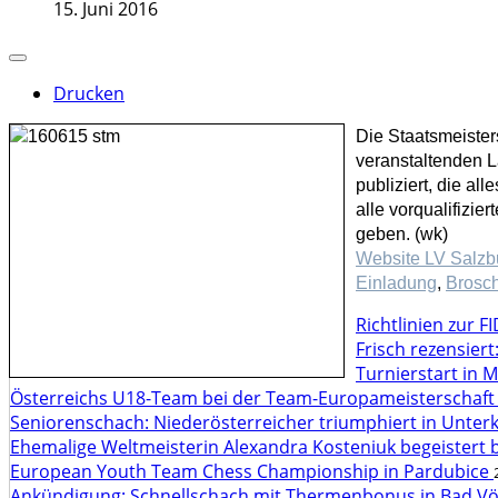
15. Juni 2016
Drucken
Die Staatsmeister
veranstaltenden L
publiziert, die al
alle vorqualifizi
geben. (wk)
Website LV Salzb
Einladung
,
Brosc
Richtlinien zur 
Frisch rezensier
Turnierstart in 
Österreichs U18-Team bei der Team-Europameisterschaft
Seniorenschach: Niederösterreicher triumphiert in Unte
Ehemalige Weltmeisterin Alexandra Kosteniuk begeistert 
European Youth Team Chess Championship in Pardubice
Ankündigung: Schnellschach mit Thermenbonus in Bad V