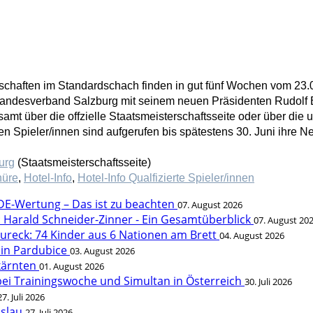
schaften im Standardschach finden in gut fünf Wochen vom 23.0
andesverband Salzburg mit seinem neuen Präsidenten Rudolf Be
lesamt über die offzielle Staatsmeisterschaftsseite oder über di
erten Spieler/innen sind aufgerufen bis spätestens 30. Juni ihr
urg
(Staatsmeisterschaftsseite)
hüre
,
Hotel-Info
,
Hotel-Info Qualfizierte Spieler/innen
FIDE-Wertung – Das ist zu beachten
07. August 2026
t: Harald Schneider-Zinner - Ein Gesamtüberblick
07. August 20
Mureck: 74 Kinder aus 6 Nationen am Brett
04. August 2026
 in Pardubice
03. August 2026
rkärnten
01. August 2026
bei Trainingswoche und Simultan in Österreich
30. Juli 2026
27. Juli 2026
öslau
27. Juli 2026