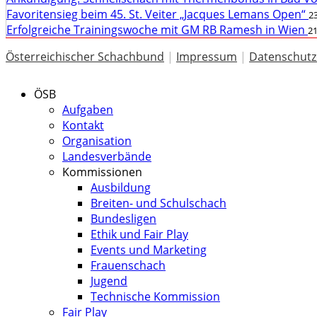
Favoritensieg beim 45. St. Veiter „Jacques Lemans Open“
23
Erfolgreiche Trainingswoche mit GM RB Ramesh in Wien
21
Österreichischer Schachbund
|
Impressum
|
Datenschutz
ÖSB
Aufgaben
Kontakt
Organisation
Landesverbände
Kommissionen
Ausbildung
Breiten- und Schulschach
Bundesligen
Ethik und Fair Play
Events und Marketing
Frauenschach
Jugend
Technische Kommission
Fair Play