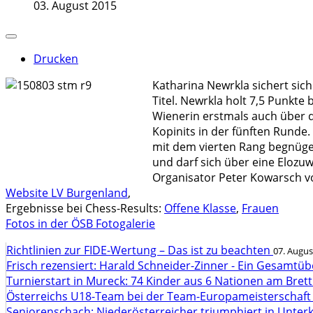
03. August 2015
Drucken
Katharina Newrkla sichert sic
Titel. Newrkla holt 7,5 Punkte
Wienerin erstmals auch über d
Kopinits in der fünften Runde.
mit dem vierten Rang begnügen
und darf sich über eine Elozu
Organisator Peter Kowarsch 
Website LV Burgenland
,
Ergebnisse bei Chess-Results:
Offene Klasse
,
Frauen
Fotos in der ÖSB Fotogalerie
Richtlinien zur FIDE-Wertung – Das ist zu beachten
07. Augus
Frisch rezensiert: Harald Schneider-Zinner - Ein Gesamtüb
Turnierstart in Mureck: 74 Kinder aus 6 Nationen am Bret
Österreichs U18-Team bei der Team-Europameisterschaft
Seniorenschach: Niederösterreicher triumphiert in Unte