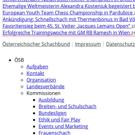
Ehemalige Weltmeisterin Alexandra Kosteniuk begeistert 
European Youth Team Chess Championship in Pardubice
Ankündigung: Schnellschach mit Thermenbonus in Bad V
Favoritensieg beim 45. St. Veiter „Jacques Lemans Open“
23
Erfolgreiche Trainingswoche mit GM RB Ramesh in Wien
21
Österreichischer Schachbund
|
Impressum
|
Datenschutz
ÖSB
Aufgaben
Kontakt
Organisation
Landesverbände
Kommissionen
Ausbildung
Breiten- und Schulschach
Bundesligen
Ethik und Fair Play
Events und Marketing
Frauenschach