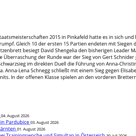
taatsmeisterschaften 2015 in Pinkafeld hatte es in sich und
umpf. Gleich 10 der ersten 15 Partien endeten mit Siegen d
itzenbrett besiegt David Shengelia den bisherigen Leader M
ne Überraschung der Runde war der Sieg von Gert Schnide
chwarzsieg im direkten Duell die Führung von Anna-Christin
. Anna-Lena Schnegg schließt mit einem Sieg gegen Elisabet
its. In der offenen Klasse spielen an den vorderen Brette
t
04. August 2026
 in Pardubice
03. August 2026
rkärnten
01. August 2026
bei Trainingswoche und Simultan in Österreich
30. Juli 2026