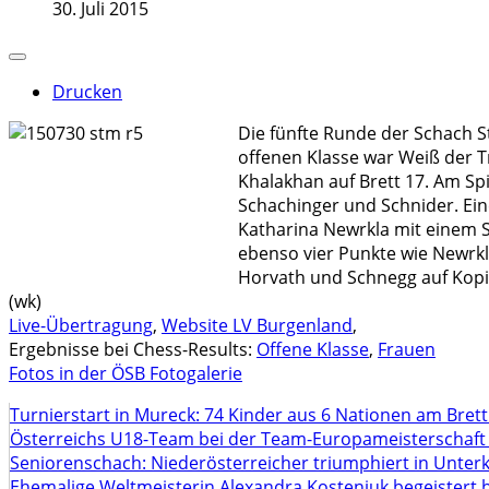
30. Juli 2015
Drucken
Die fünfte Runde der Schach S
offenen Klasse war Weiß der Tr
Khalakhan auf Brett 17. Am Sp
Schachinger und Schnider. Ei
Katharina Newrkla mit einem S
ebenso vier Punkte wie Newrkla
Horvath und Schnegg auf Kopin
(wk)
Live-Übertragung
,
Website LV Burgenland
,
Ergebnisse bei Chess-Results:
Offene Klasse
,
Frauen
Fotos in der ÖSB Fotogalerie
Turnierstart in Mureck: 74 Kinder aus 6 Nationen am Bret
Österreichs U18-Team bei der Team-Europameisterschaft
Seniorenschach: Niederösterreicher triumphiert in Unte
Ehemalige Weltmeisterin Alexandra Kosteniuk begeistert 