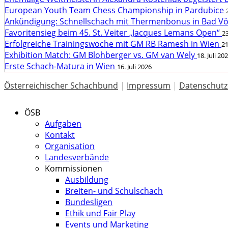
European Youth Team Chess Championship in Pardubice
Ankündigung: Schnellschach mit Thermenbonus in Bad V
Favoritensieg beim 45. St. Veiter „Jacques Lemans Open“
23
Erfolgreiche Trainingswoche mit GM RB Ramesh in Wien
21
Exhibition Match: GM Blohberger vs. GM van Wely
18. Juli 20
Erste Schach-Matura in Wien
16. Juli 2026
Österreichischer Schachbund
|
Impressum
|
Datenschutz
ÖSB
Aufgaben
Kontakt
Organisation
Landesverbände
Kommissionen
Ausbildung
Breiten- und Schulschach
Bundesligen
Ethik und Fair Play
Events und Marketing