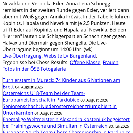
Newrkla und Veronika Exler. Anna-Lena Schnegg
remisiert in der zweiten Runde gegen Exler, verliert dann
aber mit Weiß gegen Annika Fröwis. In der Tabelle führen
Kopinits, Hapala und Newrkla mit je 2,5 Punkten. Heute
trifft Exler auf Kopinits und Hapala auf Newrkla. Bei den
"Herren" lauten die Schlagerpartien Schachinger gegen
Halvax und Diermair gegen Shengelia. Die Live-
Übertragung beginnt um 14:00 Uhr. (wk)
Live-Übertragung
,
Website LV Burgenland
,
Ergebnisse bei Chess-Results:
Offene Klasse
,
Frauen
Fotos in der ÖSB Fotogalerie
Turnierstart in Mureck: 74 Kinder aus 6 Nationen am
Brett
04. August 2026
Österreichs U18-Team bei der Team-
Europameisterschaft in Pardubice
03. August 2026
Seniorenschach: Niederösterreicher triumphiert in
Unterkärnten
01. August 2026
Ehemalige Weltmeisterin Alexandra Kosteniuk begeistert
bei Trainingswoche und Simultan in Österreich
30. Juli 2026
European Youth Team Chess Championship in Pardubice