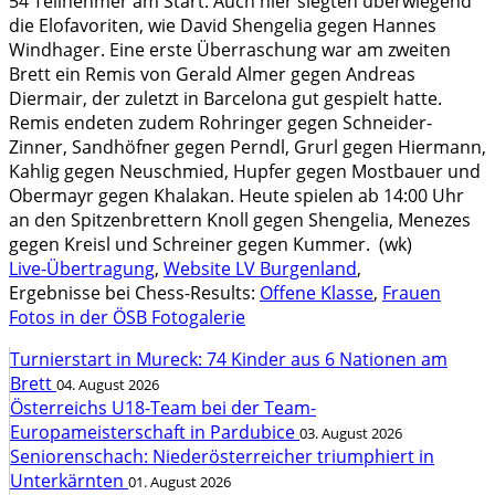
54 Teilnehmer am Start. Auch hier siegten überwiegend
die Elofavoriten, wie David Shengelia gegen Hannes
Windhager. Eine erste Überraschung war am zweiten
Brett ein Remis von Gerald Almer gegen Andreas
Diermair, der zuletzt in Barcelona gut gespielt hatte.
Remis endeten zudem Rohringer gegen Schneider-
Zinner, Sandhöfner gegen Perndl, Grurl gegen Hiermann,
Kahlig gegen Neuschmied, Hupfer gegen Mostbauer und
Obermayr gegen Khalakan. Heute spielen ab 14:00 Uhr
an den Spitzenbrettern Knoll gegen Shengelia, Menezes
gegen Kreisl und Schreiner gegen Kummer. (wk)
Live-Übertragung
,
Website LV Burgenland
,
Ergebnisse bei Chess-Results:
Offene Klasse
,
Frauen
Fotos in der ÖSB Fotogalerie
Turnierstart in Mureck: 74 Kinder aus 6 Nationen am
Brett
04. August 2026
Österreichs U18-Team bei der Team-
Europameisterschaft in Pardubice
03. August 2026
Seniorenschach: Niederösterreicher triumphiert in
Unterkärnten
01. August 2026