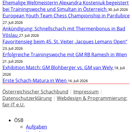
Ehemalige Weltmeisterin Alexandra Kosteniuk begeistert
bei Trainingswoche und Simultan in Österreich
30. Juli 2026
European Youth Team Chess Championship in Pardubice
27. Juli 2026
Ankündigung: Schnellschach mit Thermenbonus in Bad
Vöslau
27. Juli 2026
Favoritensieg beim 45. St. Veiter „Jacques Lemans Open“
23. Juli 2026
Erfolgreiche Trainingswoche mit GM RB Ramesh in Wien
21. Juli 2026
Exhibition Match: GM Blohberger vs. GM van Wely
18. Juli
2026
Erste Schach-Matura in Wien
16. Juli 2026
Österreichischer Schachbund
|
Impressum
|
Datenschutzerklärung
|
Webdesign & Programmierung:
fair-IT e.U.
ÖSB
Aufgaben