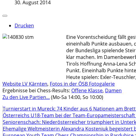
30. August 2014
Drucken
Eine Vorentscheidung fällt ge
eineinhalb Punkte ausbauen, d
der Bundesliga spielende Steir
klar machen. Im Damenbewerb h
Tirols Hoffnung Anna-Lena Sch
Punkt. Eineinhalb Punkte hinte
Heute spielen: Exler-Teuschler
Website LV Kärnten
,
Fotos in der ÖSB Fotogalerie
Ergebnisse bei Chess-Results:
Offene Klasse
,
Damen
Zu den Live Partien...
(Mo-Sa 14:00, So 10:00)
Turnierstart in Mureck: 74 Kinder aus 6 Nationen am Bret
Österreichs U18-Team bei der Team-Europameisterschaft
Seniorenschach: Niederösterreicher triumphiert in Unte
Ehemalige Weltmeisterin Alexandra Kosteniuk begeistert 
European Youth Team Chess Championship in Pardubice