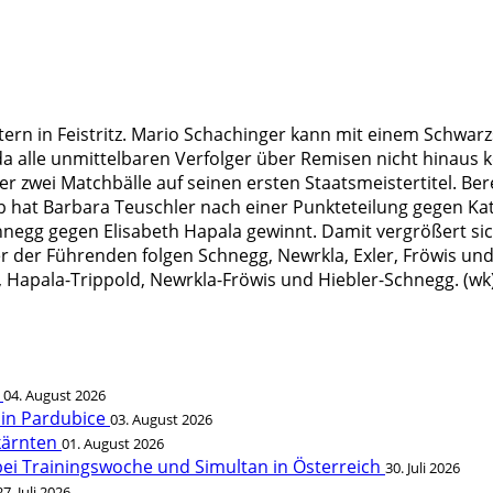
stern in Feistritz. Mario Schachinger kann mit einem Schwar
a alle unmittelbaren Verfolger über Remisen nicht hinaus 
er zwei Matchbälle auf seinen ersten Staatsmeistertitel. Be
at Barbara Teuschler nach einer Punkteteilung gegen Kath
negg gegen Elisabeth Hapala gewinnt. Damit vergrößert sic
r der Führenden folgen Schnegg, Newrkla, Exler, Fröwis und
, Hapala-Trippold, Newrkla-Fröwis und Hiebler-Schnegg. (wk
t
04. August 2026
 in Pardubice
03. August 2026
rkärnten
01. August 2026
bei Trainingswoche und Simultan in Österreich
30. Juli 2026
27. Juli 2026