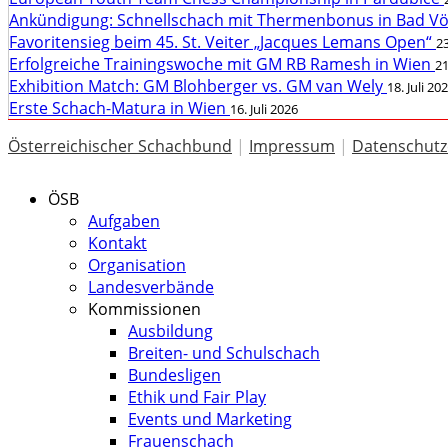
Ankündigung: Schnellschach mit Thermenbonus in Bad V
Favoritensieg beim 45. St. Veiter „Jacques Lemans Open“
23
Erfolgreiche Trainingswoche mit GM RB Ramesh in Wien
21
Exhibition Match: GM Blohberger vs. GM van Wely
18. Juli 20
Erste Schach-Matura in Wien
16. Juli 2026
Österreichischer Schachbund
|
Impressum
|
Datenschutz
ÖSB
Aufgaben
Kontakt
Organisation
Landesverbände
Kommissionen
Ausbildung
Breiten- und Schulschach
Bundesligen
Ethik und Fair Play
Events und Marketing
Frauenschach