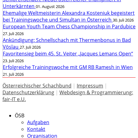
Unterkärnten
01. August 2026
Ehemalige Weltmeisterin Alexandra Kosteniuk begeistert
bei Trainingswoche und Simultan in Österreich
30. Juli 2026
European Youth Team Chess Championship in Pardubice
27. Juli 2026
Ankündigung: Schnellschach mit Thermenbonus in Bad
Vöslau
27. Juli 2026
Favoritensieg beim 45. St. Veiter „Jacques Lemans Open“
23. Juli 2026
Erfolgreiche Trainingswoche mit GM RB Ramesh in Wien
21. Juli 2026
Österreichischer Schachbund
|
Impressum
|
Datenschutzerklärung
|
Webdesign & Programmierung:
fair-IT e.U.
ÖSB
Aufgaben
Kontakt
Organisation