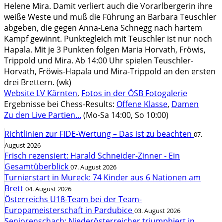
Helene Mira. Damit verliert auch die Vorarlbergerin ihre
weiße Weste und muß die Führung an Barbara Teuschler
abgeben, die gegen Anna-Lena Schnegg nach hartem
Kampf gewinnt. Punktegleich mit Teuschler ist nur noch
Hapala. Mit je 3 Punkten folgen Maria Horvath, Fröwis,
Trippold und Mira. Ab 14:00 Uhr spielen Teuschler-
Horvath, Fröwis-Hapala und Mira-Trippold an den ersten
drei Brettern. (wk)
Website LV Kärnten
,
Fotos in der ÖSB Fotogalerie
Ergebnisse bei Chess-Results:
Offene Klasse
,
Damen
Zu den Live Partien...
(Mo-Sa 14:00, So 10:00)
Richtlinien zur FIDE-Wertung – Das ist zu beachten
07.
August 2026
Frisch rezensiert: Harald Schneider-Zinner - Ein
Gesamtüberblick
07. August 2026
Turnierstart in Mureck: 74 Kinder aus 6 Nationen am
Brett
04. August 2026
Österreichs U18-Team bei der Team-
Europameisterschaft in Pardubice
03. August 2026
Seniorenschach: Niederösterreicher triumphiert in