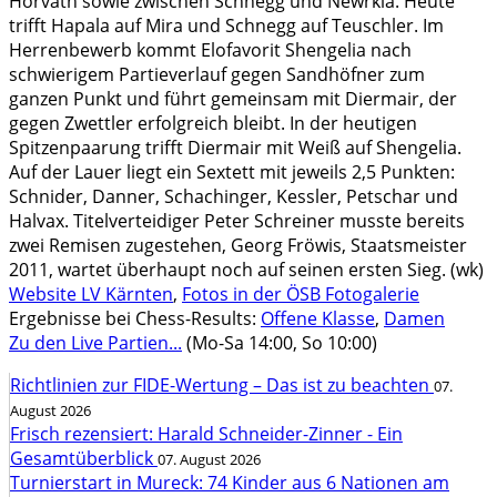
Horvath sowie zwischen Schnegg und Newrkla. Heute
trifft Hapala auf Mira und Schnegg auf Teuschler. Im
Herrenbewerb kommt Elofavorit Shengelia nach
schwierigem Partieverlauf gegen Sandhöfner zum
ganzen Punkt und führt gemeinsam mit Diermair, der
gegen Zwettler erfolgreich bleibt. In der heutigen
Spitzenpaarung trifft Diermair mit Weiß auf Shengelia.
Auf der Lauer liegt ein Sextett mit jeweils 2,5 Punkten:
Schnider, Danner, Schachinger, Kessler, Petschar und
Halvax. Titelverteidiger Peter Schreiner musste bereits
zwei Remisen zugestehen, Georg Fröwis, Staatsmeister
2011, wartet überhaupt noch auf seinen ersten Sieg. (wk)
Website LV Kärnten
,
Fotos in der ÖSB Fotogalerie
Ergebnisse bei Chess-Results:
Offene Klasse
,
Damen
Zu den Live Partien...
(Mo-Sa 14:00, So 10:00)
Richtlinien zur FIDE-Wertung – Das ist zu beachten
07.
August 2026
Frisch rezensiert: Harald Schneider-Zinner - Ein
Gesamtüberblick
07. August 2026
Turnierstart in Mureck: 74 Kinder aus 6 Nationen am