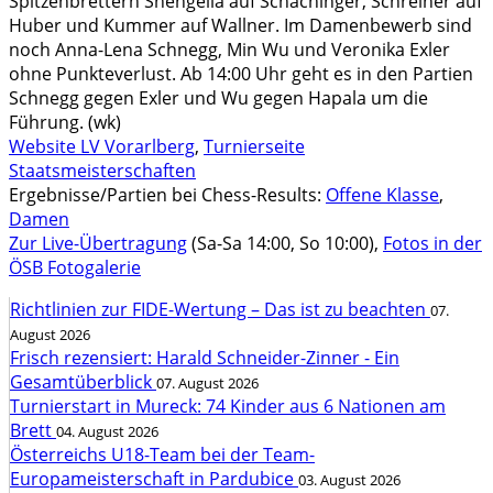
Spitzenbrettern Shengelia auf Schachinger, Schreiner auf
Huber und Kummer auf Wallner. Im Damenbewerb sind
noch Anna-Lena Schnegg, Min Wu und Veronika Exler
ohne Punkteverlust. Ab 14:00 Uhr geht es in den Partien
Schnegg gegen Exler und Wu gegen Hapala um die
Führung. (wk)
Website LV Vorarlberg
,
Turnierseite
Staatsmeisterschaften
Ergebnisse/Partien bei Chess-Results:
Offene Klasse
,
Damen
Zur Live-Übertragung
(Sa-Sa 14:00, So 10:00),
Fotos in der
ÖSB Fotogalerie
Richtlinien zur FIDE-Wertung – Das ist zu beachten
07.
August 2026
Frisch rezensiert: Harald Schneider-Zinner - Ein
Gesamtüberblick
07. August 2026
Turnierstart in Mureck: 74 Kinder aus 6 Nationen am
Brett
04. August 2026
Österreichs U18-Team bei der Team-
Europameisterschaft in Pardubice
03. August 2026