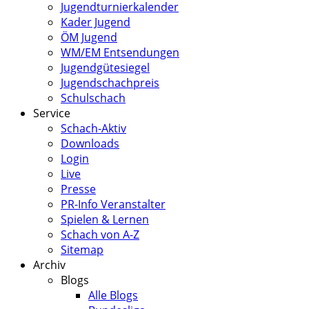
Jugendturnierkalender
Kader Jugend
ÖM Jugend
WM/EM Entsendungen
Jugendgütesiegel
Jugendschachpreis
Schulschach
Service
Schach-Aktiv
Downloads
Login
Live
Presse
PR-Info Veranstalter
Spielen & Lernen
Schach von A-Z
Sitemap
Archiv
Blogs
Alle Blogs