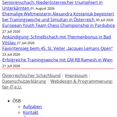
Seniorenschach: Niederösterreicher triumphiert in
Unterkärnten
01. August 2026
Ehemalige Weltmeisterin Alexandra Kosteniuk begeistert
bei Trainingswoche und Simultan in Österreich
30. Juli 2026
European Youth Team Chess Championship in Pardubice
27. Juli 2026
Ankündigung: Schnellschach mit Thermenbonus in Bad
Vöslau
27. Juli 2026
Favoritensieg beim 45. St. Veiter „Jacques Lemans Open“
23. Juli 2026
Erfolgreiche Trainingswoche mit GM RB Ramesh in Wien
21. Juli 2026
Österreichischer Schachbund
|
Impressum
|
Datenschutzerklärung
|
Webdesign & Programmierung:
fair-IT e.U.
ÖSB
Aufgaben
Kontakt