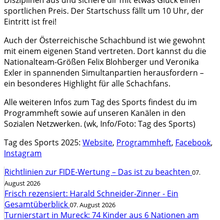
Disziplinen aus und sichere dir mit etwas Glück einen
sportlichen Preis. Der Startschuss fällt um 10 Uhr, der
Eintritt ist frei!
Auch der Österreichische Schachbund ist wie gewohnt
mit einem eigenen Stand vertreten. Dort kannst du die
Nationalteam-Größen Felix Blohberger und Veronika
Exler in spannenden Simultanpartien herausfordern –
ein besonderes Highlight für alle Schachfans.
Alle weiteren Infos zum Tag des Sports findest du im
Programmheft sowie auf unseren Kanälen in den
Sozialen Netzwerken. (wk, Info/Foto: Tag des Sports)
Tag des Sports 2025:
Website
,
Programmheft
,
Facebook
,
Instagram
Richtlinien zur FIDE-Wertung – Das ist zu beachten
07.
August 2026
Frisch rezensiert: Harald Schneider-Zinner - Ein
Gesamtüberblick
07. August 2026
Turnierstart in Mureck: 74 Kinder aus 6 Nationen am