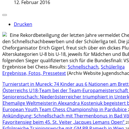
12. Februar 2016
Drucken
Eine Rekordbeteiligung der letzten Jahre vermeldet Ch
den Schnellschachbewerben und der Schülerliga teil. Die j
Cheforganisator Erich Gigerl, freut sich über ein dickes
Alterskategorien U-8 bis U-18, jeweils für Mädchen und Bu
folgenden Sieger qualifizierten sich für die Bundesfinali:
Ergebnisse bei Chess-Results:
Schnellschach
,
Schülerliga
Ergebnisse, Fotos, Pressetext
(Archiv Website Jugendschac
Turnierstart in Mureck: 74 Kinder aus 6 Nationen am Bret
Österreichs U18-Team bei der Team-Europameisterschaft
Seniorenschach: Niederösterreicher triumphiert in Unte
Ehemalige Weltmeisterin Alexandra Kosteniuk begeistert 
European Youth Team Chess Championship in Pardubice
Ankündigung: Schnellschach mit Thermenbonus in Bad V
Favoritensieg beim 45. St. Veiter „Jacques Lemans Open“
23
Erfolgreiche Trainingswoche mit GM RB Ramesh in Wien
21