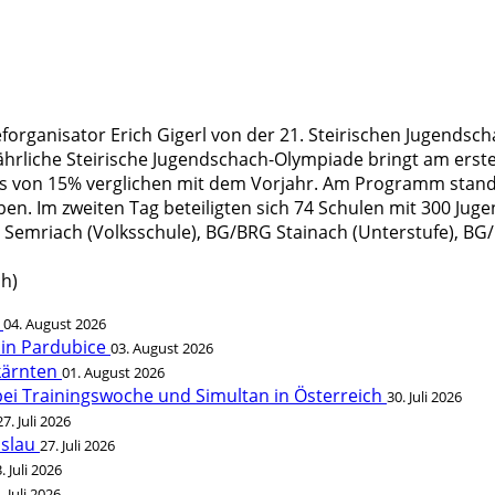
eforganisator Erich Gigerl von der 21. Steirischen Jugend
ährliche Steirische Jugendschach-Olympiade bringt am erste
 Plus von 15% verglichen mit dem Vorjahr. Am Programm stan
ben. Im zweiten Tag beteiligten sich 74 Schulen mit 300 Jug
 VS Semriach (Volksschule), BG/BRG Stainach (Unterstufe), B
h)
t
04. August 2026
 in Pardubice
03. August 2026
rkärnten
01. August 2026
bei Trainingswoche und Simultan in Österreich
30. Juli 2026
27. Juli 2026
öslau
27. Juli 2026
. Juli 2026
. Juli 2026