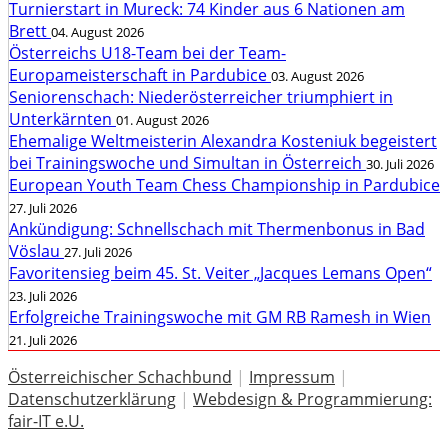
Turnierstart in Mureck: 74 Kinder aus 6 Nationen am
Brett
04. August 2026
Österreichs U18-Team bei der Team-
Europameisterschaft in Pardubice
03. August 2026
Seniorenschach: Niederösterreicher triumphiert in
Unterkärnten
01. August 2026
Ehemalige Weltmeisterin Alexandra Kosteniuk begeistert
bei Trainingswoche und Simultan in Österreich
30. Juli 2026
European Youth Team Chess Championship in Pardubice
27. Juli 2026
Ankündigung: Schnellschach mit Thermenbonus in Bad
Vöslau
27. Juli 2026
Favoritensieg beim 45. St. Veiter „Jacques Lemans Open“
23. Juli 2026
Erfolgreiche Trainingswoche mit GM RB Ramesh in Wien
21. Juli 2026
Österreichischer Schachbund
|
Impressum
|
Datenschutzerklärung
|
Webdesign & Programmierung:
fair-IT e.U.