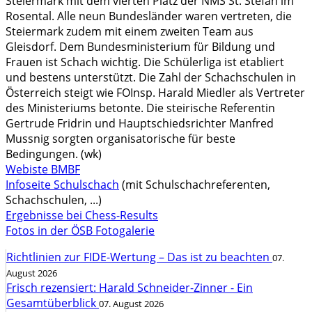
Steiermark mit dem vierten Platz der NMS St. Stefan im
Rosental. Alle neun Bundesländer waren vertreten, die
Steiermark zudem mit einem zweiten Team aus
Gleisdorf. Dem Bundesministerium für Bildung und
Frauen ist Schach wichtig. Die Schülerliga ist etabliert
und bestens unterstützt. Die Zahl der Schachschulen in
Österreich steigt wie FOInsp. Harald Miedler als Vertreter
des Ministeriums betonte. Die steirische Referentin
Gertrude Fridrin und Hauptschiedsrichter Manfred
Mussnig sorgten organisatorische für beste
Bedingungen. (wk)
Webiste BMBF
Infoseite Schulschach
(mit Schulschachreferenten,
Schachschulen, ...)
Ergebnisse bei Chess-Results
Fotos in der ÖSB Fotogalerie
Richtlinien zur FIDE-Wertung – Das ist zu beachten
07.
August 2026
Frisch rezensiert: Harald Schneider-Zinner - Ein
Gesamtüberblick
07. August 2026