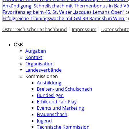
Ankündigung: Schnellschach mit Thermenbonus in Bad V
Favoritensieg beim 45. St. Veiter „Jacques Lemans Open“
23
Erfolgreiche Trainingswoche mit GM RB Ramesh in Wien
21
Österreichischer Schachbund
|
Impressum
|
Datenschutz
ÖSB
Aufgaben
Kontakt
Organisation
Landesverbände
Kommissionen
Ausbildung
Breiten- und Schulschach
Bundesligen
Ethik und Fair Play
Events und Marketing
Frauenschach
Jugend
Technische Kommission