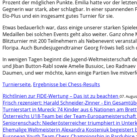
Prozent der möglichen Punkte. Emilia hatte vor der letzten
Gegnerin war stark, aber schlagbar. In einer spannenden Par
Elo-Plus und ein insgesamt gutes Turnier für sie.
Etwas bedauerlich war, dass einige unserer starken Spiel
Medaillen bei solchen Events geht also weiter. Ganz ohne
Blitzturnier mit 200 Teilnehmern als Nebenevent veranstalte
Floripa. Auch Bundesjugendtrainer Georg Fröwis ließ sich
In wenigen Tagen beginnt die Jugend-Weltmeisterschaft der
und Jiban Button-Rabl sowie Amelie Busuioc, Leo Radnaev
Daumen, und wer möchte, kann einige Partien live mitverfo
Turnierseite
,
Ergebnisse bei Chess-Results
Richtlinien zur FIDE-Wertung – Das ist zu beachten
07. Augus
Frisch rezensiert: Harald Schneider-Zinner - Ein Gesamtüb
Turnierstart in Mureck: 74 Kinder aus 6 Nationen am Bret
Österreichs U18-Team bei der Team-Europameisterschaft
Seniorenschach: Niederösterreicher triumphiert in Unte
Ehemalige Weltmeisterin Alexandra Kosteniuk begeistert 
European Youth Team Chess Championship in Pardubice