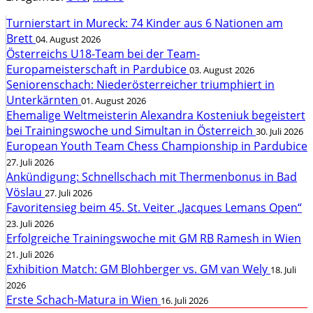
Turnierstart in Mureck: 74 Kinder aus 6 Nationen am
Brett
04. August 2026
Österreichs U18-Team bei der Team-
Europameisterschaft in Pardubice
03. August 2026
Seniorenschach: Niederösterreicher triumphiert in
Unterkärnten
01. August 2026
Ehemalige Weltmeisterin Alexandra Kosteniuk begeistert
bei Trainingswoche und Simultan in Österreich
30. Juli 2026
European Youth Team Chess Championship in Pardubice
27. Juli 2026
Ankündigung: Schnellschach mit Thermenbonus in Bad
Vöslau
27. Juli 2026
Favoritensieg beim 45. St. Veiter „Jacques Lemans Open“
23. Juli 2026
Erfolgreiche Trainingswoche mit GM RB Ramesh in Wien
21. Juli 2026
Exhibition Match: GM Blohberger vs. GM van Wely
18. Juli
2026
Erste Schach-Matura in Wien
16. Juli 2026