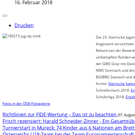
16. Februar 2018
Drucken
Die 23. Steirische Jug
Insgesamt verzeichnet 
Rekord seit der Bewerb 
umkämpften Runden war
der GIBS Graz mit Danie
NMS Semriach und drei 
BG/BRG Stainach und de
Archiv:
Steirische Juge
Schnellschach 2018:
Er
Schülerliga 2018:
Ergeb
Fotos in der ÖSB-Fotogalerie
Richtlinien zur FIDE-Wertung – Das ist zu beachten
07. Augus
Frisch rezensiert: Harald Schneider-Zinner - Ein Gesamtüb
Turnierstart in Mureck: 74 Kinder aus 6 Nationen am Bret
Österreichs U18-Team bei der Team-Europameisterschaft