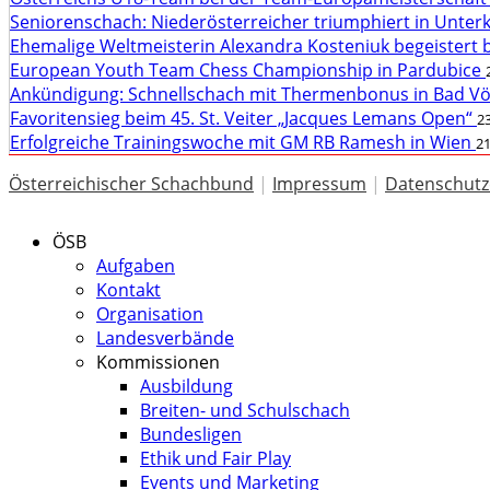
Seniorenschach: Niederösterreicher triumphiert in Unte
Ehemalige Weltmeisterin Alexandra Kosteniuk begeistert 
European Youth Team Chess Championship in Pardubice
Ankündigung: Schnellschach mit Thermenbonus in Bad V
Favoritensieg beim 45. St. Veiter „Jacques Lemans Open“
23
Erfolgreiche Trainingswoche mit GM RB Ramesh in Wien
21
Österreichischer Schachbund
|
Impressum
|
Datenschutz
ÖSB
Aufgaben
Kontakt
Organisation
Landesverbände
Kommissionen
Ausbildung
Breiten- und Schulschach
Bundesligen
Ethik und Fair Play
Events und Marketing