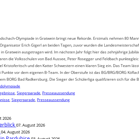
endschach-Olympiade in Gratwein bringt neue Rekorde. Erstmals nehmen 80 Manns
Organisator Erich Gigerl an beiden Tagen, zuvor wurden die Landesmeisterschaft
in Gratwein ausgetragen wird. Im nächsten Jahr folgt hier das zehnjährige Jubil
en die Volksschulen von Bad Aussee, Peter Rosegger und Feldbach punktegleich
l Kristoferitsch und den Katter Schwestern einen klaren Sieg ein. Das Team läss
Punkte vor dem eigenen B-Team. In der Oberstufe ist das BG/BRG/BORG Köflach 
m BORG Bad Radkersburg. Die Sieger der Schülerliga qualifzieren sich für die Bu
ndolympiade
gebnisse
,
Siegerparade
,
Presseaussendung
nisse
,
Siegerparade
,
Presseaussendung
t 2026
erblick
07. August 2026
t
04. August 2026
 in Pardubice
03. August 2026