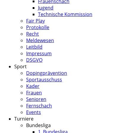
Frauenschach
Jugend
Technische Kommission
Fair Play
Protokolle
Recht
Meldewesen
Leitbild
Impressum
DSGVO
Sport
Dopingprävention
Sportausschuss
Kader
Frauen
Senioren
Fernschach
Events
Turniere
Bundesliga
1. Bundesliga