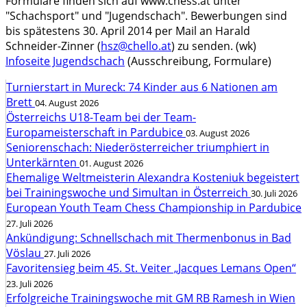
Formulare finden sich auf www.chess.at unter
"Schachsport" und "Jugendschach". Bewerbungen sind
bis spätestens 30. April 2014 per Mail an Harald
Schneider-Zinner (
hsz@chello.at
) zu senden. (wk)
Infoseite Jugendschach
(Ausschreibung, Formulare)
Turnierstart in Mureck: 74 Kinder aus 6 Nationen am
Brett
04. August 2026
Österreichs U18-Team bei der Team-
Europameisterschaft in Pardubice
03. August 2026
Seniorenschach: Niederösterreicher triumphiert in
Unterkärnten
01. August 2026
Ehemalige Weltmeisterin Alexandra Kosteniuk begeistert
bei Trainingswoche und Simultan in Österreich
30. Juli 2026
European Youth Team Chess Championship in Pardubice
27. Juli 2026
Ankündigung: Schnellschach mit Thermenbonus in Bad
Vöslau
27. Juli 2026
Favoritensieg beim 45. St. Veiter „Jacques Lemans Open“
23. Juli 2026
Erfolgreiche Trainingswoche mit GM RB Ramesh in Wien