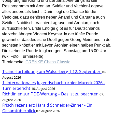
Vorsprung auf Anand und Caruana. Allerdings ist sein
Restprogramm mit Aronian, Svidler und Vachier-Lagrave
alles andere als leicht. Darin liegt die Chance für die
Verfolger, dazu gehören neben Anand und Caruana auch
Svidler, Naiditsch, Vachier-Lagrave und Aronian, noch
aufzuschließen. Erste Erfolge gibt es für Deutschlands
vierzehnjährigen Vincent Keymar. In der fünfte Runde
gewinnt er das deutsche Duell gegen Georg Meier und in der
sechsten knöpft er mit Levon Aronian einen halben Punkt ab.
Die siebente Runde folgt morgen, Samstag, um 15:00 Uhr.
(wk, Foto: Turnierseite)
Turnierseite:
GRENKE Chess Classic
Trainerfortbildung am Walserberg | 12. September
10.
August 2026
1. Internationales Jugendschachturnier Mureck 2026 -
Turnierbericht
10. August 2026
Richtlinien zur FIDE-Wertung – Das ist zu beachten
07.
August 2026
Frisch rezensiert: Harald Schneider-Zinner - Ein
Gesamtüberblick
07. August 2026