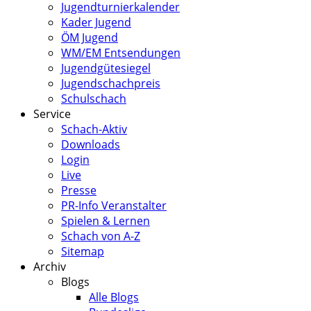
Jugendturnierkalender
Kader Jugend
ÖM Jugend
WM/EM Entsendungen
Jugendgütesiegel
Jugendschachpreis
Schulschach
Service
Schach-Aktiv
Downloads
Login
Live
Presse
PR-Info Veranstalter
Spielen & Lernen
Schach von A-Z
Sitemap
Archiv
Blogs
Alle Blogs