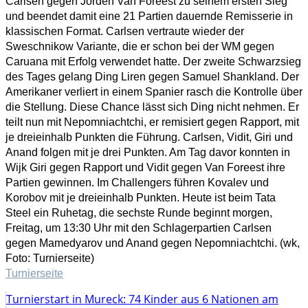
Carlsen gegen Jorden Van Foreest zu seinem ersten Sieg
und beendet damit eine 21 Partien dauernde Remisserie in
klassischen Format. Carlsen vertraute wieder der
Sweschnikow Variante, die er schon bei der WM gegen
Caruana mit Erfolg verwendet hatte. Der zweite Schwarzsieg
des Tages gelang Ding Liren gegen Samuel Shankland. Der
Amerikaner verliert in einem Spanier rasch die Kontrolle über
die Stellung. Diese Chance lässt sich Ding nicht nehmen. Er
teilt nun mit Nepomniachtchi, er remisiert gegen Rapport, mit
je dreieinhalb Punkten die Führung. Carlsen, Vidit, Giri und
Anand folgen mit je drei Punkten. Am Tag davor konnten in
Wijk Giri gegen Rapport und Vidit gegen Van Foreest ihre
Partien gewinnen. Im Challengers führen Kovalev und
Korobov mit je dreieinhalb Punkten. Heute ist beim Tata
Steel ein Ruhetag, die sechste Runde beginnt morgen,
Freitag, um 13:30 Uhr mit den Schlagerpartien Carlsen
gegen Mamedyarov und Anand gegen Nepomniachtchi. (wk,
Foto: Turnierseite)
Turnierseite
Turnierstart in Mureck: 74 Kinder aus 6 Nationen am