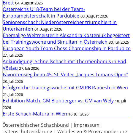
Brett
04. August 2026
Österreichs U18-Team bei der Team-
Europameisterschaft in Pardubice
03. August 2026
Seniorenschach: Niederösterreicher triumphiert in
Unterkärnten
01. August 2026
Ehemalige Weltmeisterin Alexandra Kosteniuk begeistert
bei Trainingswoche und Simultan in Österreich
30. Juli 2026
European Youth Team Chess Championship in Pardubice
27. Juli 2026
Ankündigung: Schnellschach mit Thermenbonus in Bad
Vöslau
27. Juli 2026
Favoritensieg beim 45. St. Veiter „Jacques Lemans Open“
23. Juli 2026
Erfolgreiche Trainingswoche mit GM RB Ramesh in Wien
21. Juli 2026
Exhibition Match: GM Blohberger vs. GM van Wely
18. Juli
2026
Erste Schach-Matura in Wien
16. Juli 2026
Österreichischer Schachbund
|
Impressum
|
Datenschutzerklärung
|
Webdesign & Programmierung: