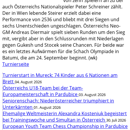
von zehn Spielern an zu der
auch Österreichs Nationalspieler Peter Schreiner zählt.
Der in Wien lebende Steirer erzielt dabei eine
Performance von 2536 und bliebt mit drei Siegen und
sechs Unentschieden ungeschlagen. Österreichs Neo-
GM Andreas Diermair spielt sieben Runden um den Sieg
mit, vergibt aber in den Schlussrunden mit Niederlagen
gegen Gukesh und Stocek seine Chancen. Für beide war
es ein letztes Aufwärmen für die Schach Olympiade in
Batumi, die am 24. September beginnt. (wk)
Turnierseite
Turnierstart in Mureck: 74 Kinder aus 6 Nationen am
Brett
04. August 2026
Österreichs U18-Team bei der Team-
Europameisterschaft in Pardubice
03. August 2026
Seniorenschach: Niederösterreicher triumphiert in
Unterkärnten
01. August 2026
Ehemalige Weltmeisterin Alexandra Kosteniuk begeistert
bei Trainingswoche und Simultan in Österreich
30. Juli 2026
European Youth Team Chess Championship in Pardubice