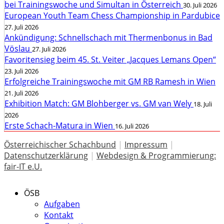
bei Trainingswoche und Simultan in Österreich
30. Juli 2026
European Youth Team Chess Championship in Pardubice
27. Juli 2026
Ankündigung: Schnellschach mit Thermenbonus in Bad
Vöslau
27. Juli 2026
Favoritensieg beim 45. St. Veiter „Jacques Lemans Open“
23. Juli 2026
Erfolgreiche Trainingswoche mit GM RB Ramesh in Wien
21. Juli 2026
Exhibition Match: GM Blohberger vs. GM van Wely
18. Juli
2026
Erste Schach-Matura in Wien
16. Juli 2026
Österreichischer Schachbund
|
Impressum
|
Datenschutzerklärung
|
Webdesign & Programmierung:
fair-IT e.U.
ÖSB
Aufgaben
Kontakt