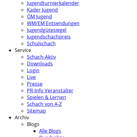
Jugendturnierkalender
Kader Jugend
ÖM Jugend
WM/EM Entsendungen
Jugendgütesiegel
Jugendschachpreis
Schulschach
Service
Schach-Aktiv
Downloads
Login
Live
Presse
PR-Info Veranstalter
Spielen & Lernen
Schach von A-Z
Sitemap
Archiv
Blogs
Alle Blogs