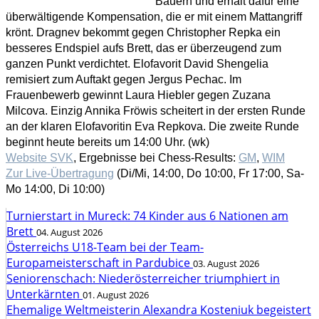
Bauern und erhält dafür eine
überwältigende Kompensation, die er mit einem Mattangriff
krönt. Dragnev bekommt gegen Christopher Repka ein
besseres Endspiel aufs Brett, das er überzeugend zum
ganzen Punkt verdichtet. Elofavorit David Shengelia
remisiert zum Auftakt gegen Jergus Pechac. Im
Frauenbewerb gewinnt Laura Hiebler gegen Zuzana
Milcova. Einzig Annika Fröwis scheitert in der ersten Runde
an der klaren Elofavoritin Eva Repkova. Die zweite Runde
beginnt heute bereits um 14:00 Uhr. (wk)
Website SVK
, Ergebnisse bei Chess-Results:
GM
,
WIM
Zur Live-Übertragung
(Di/Mi, 14:00, Do 10:00, Fr 17:00, Sa-
Mo 14:00, Di 10:00)
Turnierstart in Mureck: 74 Kinder aus 6 Nationen am
Brett
04. August 2026
Österreichs U18-Team bei der Team-
Europameisterschaft in Pardubice
03. August 2026
Seniorenschach: Niederösterreicher triumphiert in
Unterkärnten
01. August 2026
Ehemalige Weltmeisterin Alexandra Kosteniuk begeistert