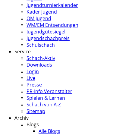
Jugendturnierkalender
Kader Jugend
ÖM Jugend
WM/EM Entsendungen
Jugendgütesiegel
Jugendschachpreis
Schulschach
Service
Schach-Aktiv
Downloads
Login
Live
Presse
PR-Info Veranstalter
Spielen & Lernen
Schach von A-Z
Sitemap
Archiv
Blogs
Alle Blogs