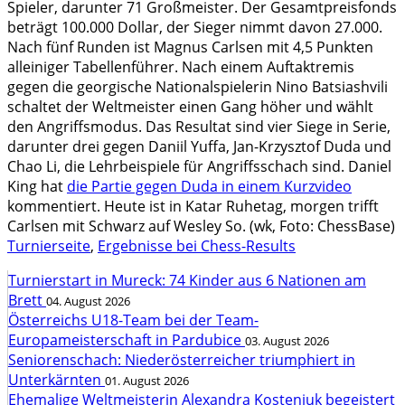
Spieler, darunter 71 Großmeister. Der Gesamtpreisfonds
beträgt 100.000 Dollar, der Sieger nimmt davon 27.000.
Nach fünf Runden ist Magnus Carlsen mit 4,5 Punkten
alleiniger Tabellenführer. Nach einem Auftaktremis
gegen die georgische Nationalspielerin Nino Batsiashvili
schaltet der Weltmeister einen Gang höher und wählt
den Angriffsmodus. Das Resultat sind vier Siege in Serie,
darunter drei gegen Daniil Yuffa, Jan-Krzysztof Duda und
Chao Li, die Lehrbeispiele für Angriffsschach sind. Daniel
King hat
die Partie gegen Duda in einem Kurzvideo
kommentiert. Heute ist in Katar Ruhetag, morgen trifft
Carlsen mit Schwarz auf Wesley So. (wk, Foto: ChessBase)
Turnierseite
,
Ergebnisse bei Chess-Results
Turnierstart in Mureck: 74 Kinder aus 6 Nationen am
Brett
04. August 2026
Österreichs U18-Team bei der Team-
Europameisterschaft in Pardubice
03. August 2026
Seniorenschach: Niederösterreicher triumphiert in
Unterkärnten
01. August 2026
Ehemalige Weltmeisterin Alexandra Kosteniuk begeistert