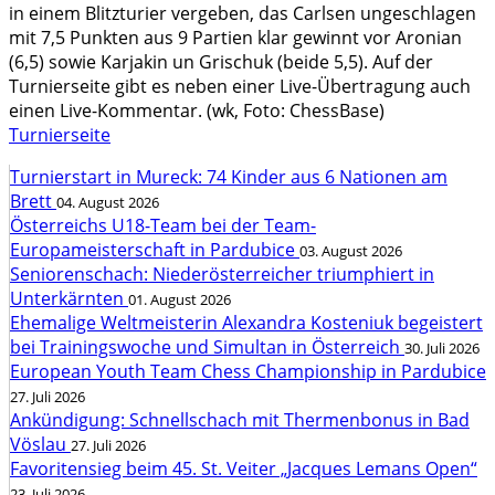
in einem Blitzturier vergeben, das Carlsen ungeschlagen
mit 7,5 Punkten aus 9 Partien klar gewinnt vor Aronian
(6,5) sowie Karjakin un Grischuk (beide 5,5). Auf der
Turnierseite gibt es neben einer Live-Übertragung auch
einen Live-Kommentar. (wk, Foto: ChessBase)
Turnierseite
Turnierstart in Mureck: 74 Kinder aus 6 Nationen am
Brett
04. August 2026
Österreichs U18-Team bei der Team-
Europameisterschaft in Pardubice
03. August 2026
Seniorenschach: Niederösterreicher triumphiert in
Unterkärnten
01. August 2026
Ehemalige Weltmeisterin Alexandra Kosteniuk begeistert
bei Trainingswoche und Simultan in Österreich
30. Juli 2026
European Youth Team Chess Championship in Pardubice
27. Juli 2026
Ankündigung: Schnellschach mit Thermenbonus in Bad
Vöslau
27. Juli 2026
Favoritensieg beim 45. St. Veiter „Jacques Lemans Open“
23. Juli 2026